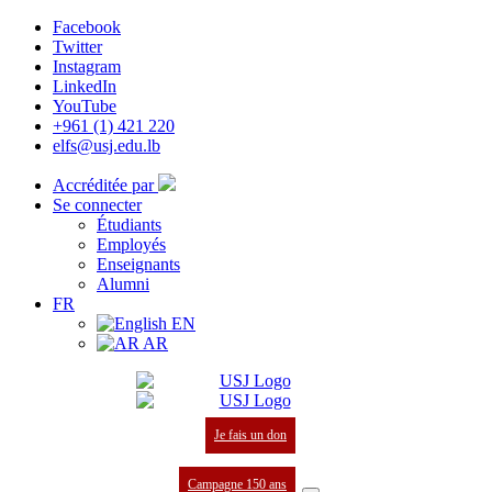
Facebook
Twitter
Instagram
LinkedIn
YouTube
+961 (1) 421 220
elfs@usj.edu.lb
Accréditée par
Se connecter
Étudiants
Employés
Enseignants
Alumni
FR
EN
AR
Je fais un don
Campagne 150 ans