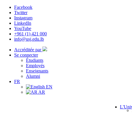
Facebook
Twitter
Instagram
LinkedIn
YouTube
+961 (1) 421 000
info@usj.edu.lb
Accréditée par
Se connecter
Étudiants
Employés
Enseignants
Alumni
FR
EN
AR
L'Univ