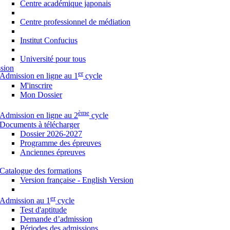
Centre académique japonais
Centre professionnel de médiation
Institut Confucius
Université pour tous
sion
er
Admission en ligne au 1
cycle
M'inscrire
Mon Dossier
ème
Admission en ligne au 2
cycle
Documents à télécharger
Dossier 2026-2027
Programme des épreuves
Anciennes épreuves
Catalogue des formations
Version française - English Version
er
Admission au 1
cycle
Test d'aptitude
Demande d’admission
Périodes des admissions