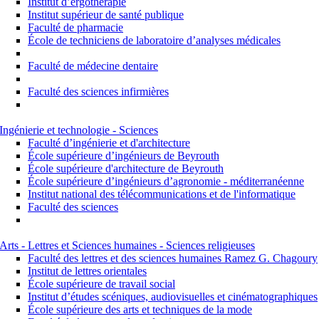
Institut d’ergothérapie
Institut supérieur de santé publique
Faculté de pharmacie
École de techniciens de laboratoire d’analyses médicales
Faculté de médecine dentaire
Faculté des sciences infirmières
Ingénierie et technologie - Sciences
Faculté d’ingénierie et d'architecture
École supérieure d’ingénieurs de Beyrouth
École supérieure d'architecture de Beyrouth
École supérieure d’ingénieurs d’agronomie - méditerranéenne
Institut national des télécommunications et de l'informatique
Faculté des sciences
Arts - Lettres et Sciences humaines - Sciences religieuses
Faculté des lettres et des sciences humaines Ramez G. Chagoury
Institut de lettres orientales
École supérieure de travail social
Institut d’études scéniques, audiovisuelles et cinématographiques
École supérieure des arts et techniques de la mode