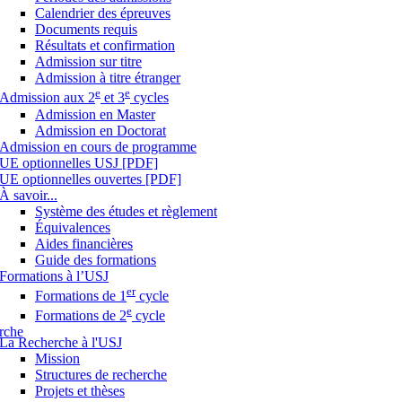
Calendrier des épreuves
Documents requis
Résultats et confirmation
Admission sur titre
Admission à titre étranger
e
e
Admission aux 2
et 3
cycles
Admission en Master
Admission en Doctorat
Admission en cours de programme
UE optionnelles USJ [PDF]
UE optionnelles ouvertes [PDF]
À savoir...
Système des études et règlement
Équivalences
Aides financières
Guide des formations
Formations à l’USJ
er
Formations de 1
cycle
e
Formations de 2
cycle
rche
La Recherche à l'USJ
Mission
Structures de recherche
Projets et thèses