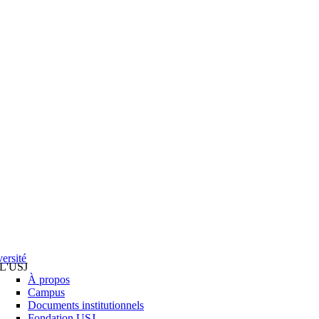
ersité
L'USJ
À propos
Campus
Documents institutionnels
Fondation USJ