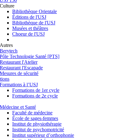
USJ 150
Culture
Bibliothèque Orientale
Éditions de l'USJ
Bibliothèque de l'USJ
Musées et théâtres
Choeur de l'USJ
Autres
Berytech
Pôle Technologie Santé [PTS]
Restaurant l'Atelier
Restaurant l'Escapade
Mesures de sécurité
tions
Formations à l’USJ
Formations de 1er cycle
Formations de 2e cycle
Médecine et Santé
Faculté de médecine
École de sages-femmes
Institut de physiothérapie
Institut de psychomotricité
Institut supérieur d’orthophonie