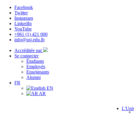
Facebook
Twitter
Instagram
LinkedIn
YouTube
+961 (1) 421 000
info@usj.edu.lb
Accréditée par
Se connecter
Étudiants
Employés
Enseignants
Alumni
FR
EN
AR
L'Univ