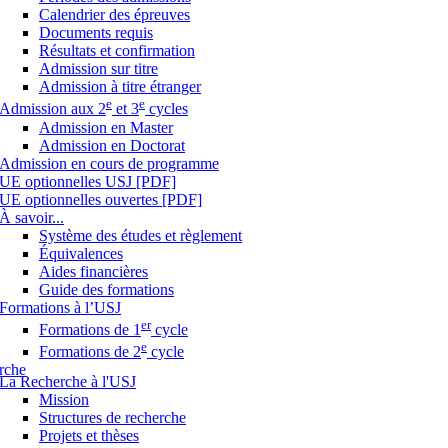
Calendrier des épreuves
Documents requis
Résultats et confirmation
Admission sur titre
Admission à titre étranger
e
e
Admission aux 2
et 3
cycles
Admission en Master
Admission en Doctorat
Admission en cours de programme
UE optionnelles USJ [PDF]
UE optionnelles ouvertes [PDF]
À savoir...
Système des études et règlement
Équivalences
Aides financières
Guide des formations
Formations à l’USJ
er
Formations de 1
cycle
e
Formations de 2
cycle
rche
La Recherche à l'USJ
Mission
Structures de recherche
Projets et thèses