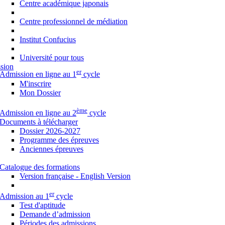
Centre académique japonais
Centre professionnel de médiation
Institut Confucius
Université pour tous
sion
er
Admission en ligne au 1
cycle
M'inscrire
Mon Dossier
ème
Admission en ligne au 2
cycle
Documents à télécharger
Dossier 2026-2027
Programme des épreuves
Anciennes épreuves
Catalogue des formations
Version française - English Version
er
Admission au 1
cycle
Test d'aptitude
Demande d’admission
Périodes des admissions