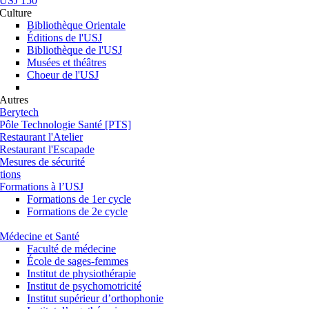
USJ 150
Culture
Bibliothèque Orientale
Éditions de l'USJ
Bibliothèque de l'USJ
Musées et théâtres
Choeur de l'USJ
Autres
Berytech
Pôle Technologie Santé [PTS]
Restaurant l'Atelier
Restaurant l'Escapade
Mesures de sécurité
tions
Formations à l’USJ
Formations de 1er cycle
Formations de 2e cycle
Médecine et Santé
Faculté de médecine
École de sages-femmes
Institut de physiothérapie
Institut de psychomotricité
Institut supérieur d’orthophonie