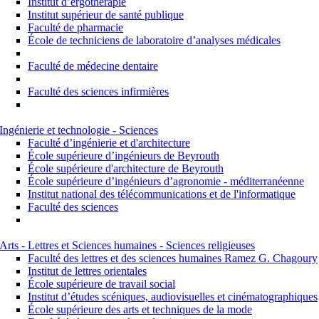
Institut d’ergothérapie
Institut supérieur de santé publique
Faculté de pharmacie
École de techniciens de laboratoire d’analyses médicales
Faculté de médecine dentaire
Faculté des sciences infirmières
Ingénierie et technologie - Sciences
Faculté d’ingénierie et d'architecture
École supérieure d’ingénieurs de Beyrouth
École supérieure d'architecture de Beyrouth
École supérieure d’ingénieurs d’agronomie - méditerranéenne
Institut national des télécommunications et de l'informatique
Faculté des sciences
Arts - Lettres et Sciences humaines - Sciences religieuses
Faculté des lettres et des sciences humaines Ramez G. Chagoury
Institut de lettres orientales
École supérieure de travail social
Institut d’études scéniques, audiovisuelles et cinématographiques
École supérieure des arts et techniques de la mode