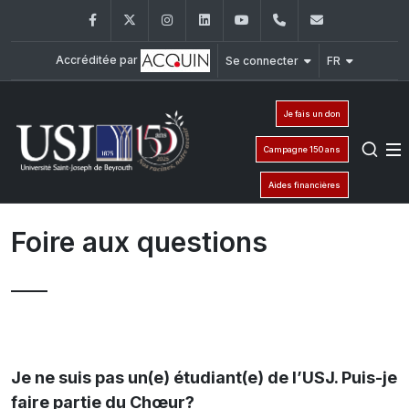
Facebook
Twitter
Instagram
LinkedIn
YouTube
+961 71 540 419
choeur.usj
Accréditée par
Se connecter
FR
Je fais un don
Campagne 150 ans
Aides financières
Foire aux questions
Je ne suis pas un(e) étudiant(e) de l’USJ. Puis-je
faire partie du Chœur?