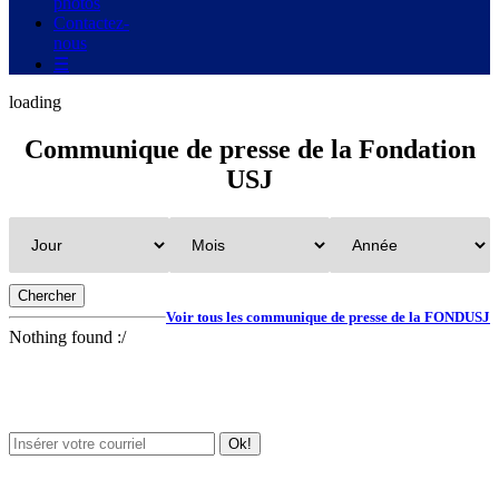
photos
Contactez-
nous
☰
loading
Communique de presse
de la Fondation
USJ
Voir tous les communique de presse de la FONDUSJ
Nothing found :/
Newsletter / USJ Culture