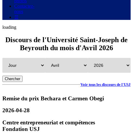
photos
Contactez-
nous
☰
loading
Discours
de l'Université Saint-Joseph de
Beyrouth
du mois d'Avril 2026
Voir tous les discours de l'USJ
Remise du prix Bechara et Carmen Obegi
2026-04-28
Centre entrepreneuriat et compétences
Fondation USJ