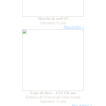
Marché de noël O7
Opération 7e jour
Du 3 au 5 décembre 2025
-
Plus d'infos +
Expo du livre – USJ 150 ans
Éditions de l'Université Saint-Joseph
Opération 7e jour
Du jeudi 2 au samedi 4 octobre 2025
-
Plus d'infos +