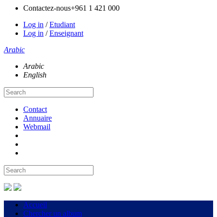
Contactez-nous
+961 1 421 000
Log in
/
Etudiant
Log in
/
Enseignant
Arabic
Arabic
English
Contact
Annuaire
Webmail
Accueil
Chercher un album