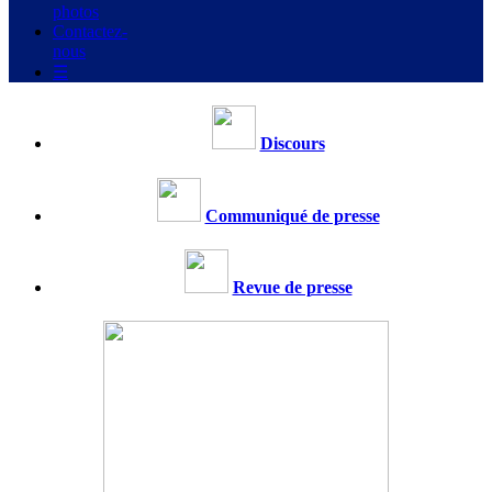
photos
Contactez-
nous
☰
Discours
Communiqué de presse
Revue de presse