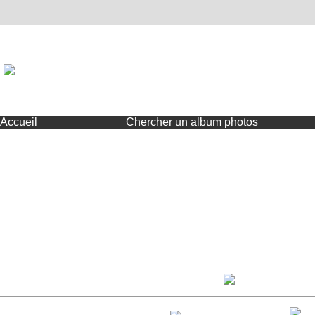
Accueil
Chercher un album photos
Mémorandum de coopération e
Mercredi 13 mai 2026
Paru dans la presse
Cliquez sur le logo 