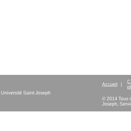
Vend
Co
Wedn
Digi
En
C
Accueil
|
p
Université Saint-Joseph
© 2014 Tous dr
Joseph, Servi