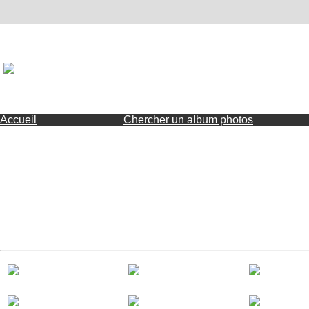
Accueil
Chercher un album photos
Remise des insignes de l'As
diplômées
Samedi 15 juin 2019