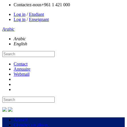
Contactez-nous
+961 1 421 000
Log in
/
Etudiant
Log in
/
Enseignant
Arabic
Arabic
English
Contact
Annuaire
Webmail
Accueil
Chercher un album