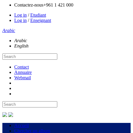
Contactez-nous
+961 1 421 000
Log in
/
Etudiant
Log in
/
Enseignant
Arabic
Arabic
English
Contact
Annuaire
Webmail
Accueil
Chercher un album