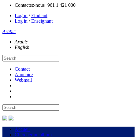
Contactez-nous
+961 1 421 000
Log in
/
Etudiant
Log in
/
Enseignant
Arabic
Arabic
English
Contact
Annuaire
Webmail
Accueil
Chercher un album