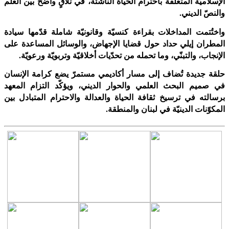
الإسلاميّة المتعلّقة باحترام الحياة الناشئة، في تلاقٍ واضح بين العلم
والنصّ الديني
.
واختُتمت المداخلات بقراءة كنسيّة وقانونيّة شاملة قدّمها سيادة
المطران إيلي حداد حول قضايا الإجهاض، والوسائل المساعدة على
الإنجاب، والتبنّي، وما تحمله من تحدّيات أخلاقيّة وتربويّة ورعويّة
.
حلقة جديدة تُضاف إلى مسار أكاديمي مستمرّ يضع كرامة الإنسان
في صميم البحث العلمي والحوار الديني، ويؤكّد التزام المعهد
برسالته في ترسيخ ثقافة الحياة والعدالة والاحترام المتبادل بين
المكوّنات الدينيّة في لبنان والمنطقة.