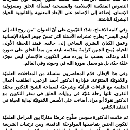
النصوص المقدّسة الإسلامية والمسيحية لمسألة الخلق ومسؤولية
الإنسان، إضافة إلى الإضاءة على الأبعاد المعنوية والقانونية للحياة
البشريّة الناشئة
.
وفي كلمة الافتتاح، شدّد القيّمون على أنّ العنوان "من روح الله إلى
أيدي البشر" يطرح عشرات الأسئلة التي تمسّ جوهر الحياة الإنسانية
وعمق الكيان البشري الساعي إلى خالقه. فمنذ اللحظة الأولى
للحياة، يُمنح الجنين كرامةً مقدّسة نابعة من مبدأ الخلق على صورة
الله ومثاله، بحسب ما يورده سفر التكوين. فالإنسان ليس مجرّد
خليّة حيّة، بل هو يحمل صورة الله في وجوده وفي العالم
.
وفي هذا الإطار، قدّم المحاضرون سلسلة من المداخلات العلميّة
واللاهوتيّة المتنوّعة. فبإدارة الدكتور أحمد الزعبي، انطلقت أعمال
الجلسة مع قراءات قرآنيّة وشرعيّة لسماحة الشيخ الدكتور محمّد
النقري، تلتها رحلة غنيّة في روايات الخلق في سفر التكوين مع
الدكتور نقولا أبو مراد، أضاءت على الأسس اللاهوتيّة لبداية الحياة في
التقليد الكتابي
.
ثم قدّمت الدكتورة سوسن صلّوح عرضًا مقارنًا بين المراحل العلميّة
لتكوين الجنين بتفاصيلها البيولوجيّة الدقيقة، وبين ترتيبات الشريعة