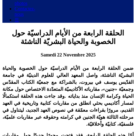
photos
Contactez-
nous
☰
الحلقة الرابعة من الأيام الدراسيّة حول
الخصوبة والحياة البشريّة الناشئة
Samedi 22 Novembre 2025
ضمن الحلقة الرابعة من الأيام الدراسيّة حول الخصوبة والحياة
البشريّة الناشئة، واصل المعهد العالي للعلوم الدينيّة في جامعة
القدّيس يوسف في بيروت، بالشراكة مع جمعيّة الكتاب المقدّس
وجمعيّة «جنين»، مقارباته الأكاديميّة المتعدّدة الاختصاص حول مكانة
الحياة وكرامة الإنسان منذ بداياته
.
وقد جاءت هذه الحلقة استكمالًا
لمسار أكاديمي بحثي انطلق من مقاربات كتابية وتاريخية في العهد
القديم، مرورًا بقراءات معمّقة في نصوص العهد الجديد، ليتناول في
مرحلته الثالثة هويّة الجنين في كرامته وحقوقه عبر مقاربات علميّة،
فلسفيّة، كتابيّة وأخلاقيّة
.
أمّا هذه الحلقة الرابعة، فقد فتحت محورًا جديدًا حول مقاربات