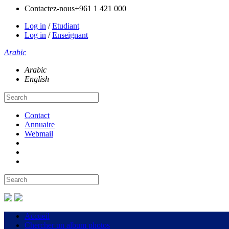
Contactez-nous
+961 1 421 000
Log in
/
Etudiant
Log in
/
Enseignant
Arabic
Arabic
English
Contact
Annuaire
Webmail
Accueil
Chercher un album photos