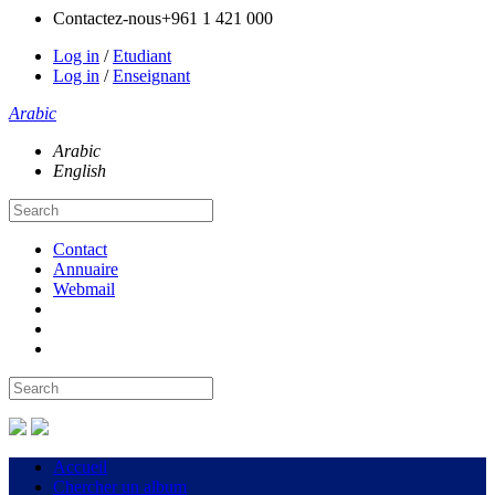
Contactez-nous
+961 1 421 000
Log in
/
Etudiant
Log in
/
Enseignant
Arabic
Arabic
English
Contact
Annuaire
Webmail
Accueil
Chercher un album