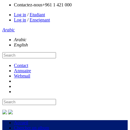
Contactez-nous
+961 1 421 000
Log in
/
Etudiant
Log in
/
Enseignant
Arabic
Arabic
English
Contact
Annuaire
Webmail
Accueil
Chercher un album