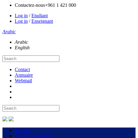
Contactez-nous
+961 1 421 000
Log in
/
Etudiant
Log in
/
Enseignant
Arabic
Arabic
English
Contact
Annuaire
Webmail
Accueil
Chercher un album