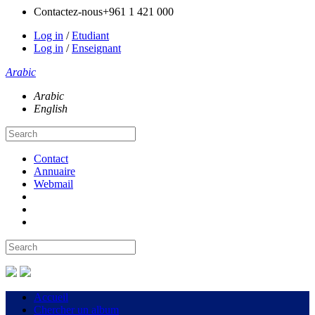
Contactez-nous
+961 1 421 000
Log in
/
Etudiant
Log in
/
Enseignant
Arabic
Arabic
English
Contact
Annuaire
Webmail
Accueil
Chercher un album