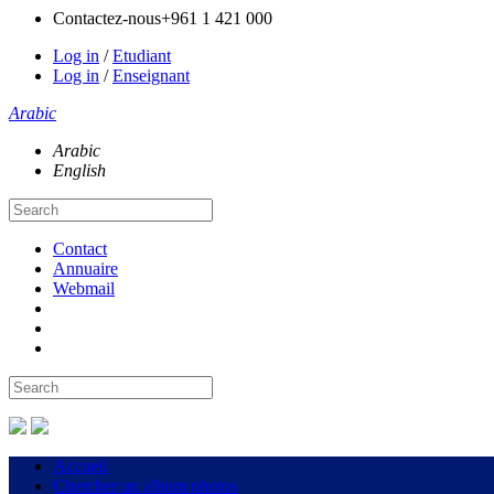
Contactez-nous
+961 1 421 000
Log in
/
Etudiant
Log in
/
Enseignant
Arabic
Arabic
English
Contact
Annuaire
Webmail
Accueil
Chercher un album photos