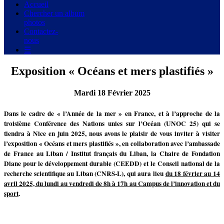
Accueil
Chercher un album
photos
Contactez-
nous
☰
Exposition « Océans et mers plastifiés »
Mardi 18 Février 2025
Dans le cadre de « l’Année de la mer » en France, et à l’approche de la
troisième Conférence des Nations unies sur l’Océan (UNOC 25) qui se
tiendra à Nice en juin 2025, nous avons le plaisir de vous inviter à visiter
l’exposition « Océans et mers plastifiés », en collaboration avec l’ambassade
de France au Liban / Institut français du Liban, la Chaire de Fondation
Diane pour le développement durable (CEEDD) et le Conseil national de la
recherche scientifique au Liban (CNRS-L), qui aura lieu
du 18 février au 14
avril 2025, du lundi au vendredi de 8h à 17h
au Campus de l’innovation et du
sport
.