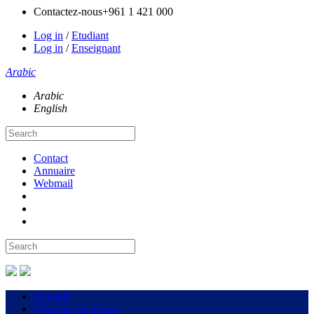
Contactez-nous
+961 1 421 000
Log in
/
Etudiant
Log in
/
Enseignant
Arabic
Arabic
English
Contact
Annuaire
Webmail
Accueil
Chercher un album