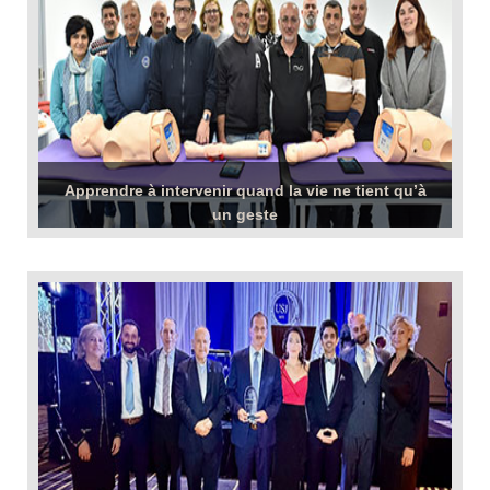
Apprendre à intervenir quand la vie ne tient qu’à
un geste
Université Saint-Joseph de Beyrouth
Mercredi 1 avril 2026
-
Plus d'infos +