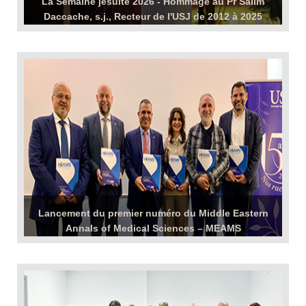
La Semaine jésuite 2026 - Hommage au Pr Salim
Daccache, s.j., Recteur de l'USJ de 2012 à 2025
Aumônerie USJ
Jeudi 16 avril 2026
-
Plus d'infos +
Lancement du premier numéro du Middle Eastern
Annals of Medical Sciences – MEAMS
Vice-rectorat à la recherche
Université Saint-Joseph de Beyrouth
Faculté de médecine
Mardi 14 avril 2026
-
Plus d'infos +