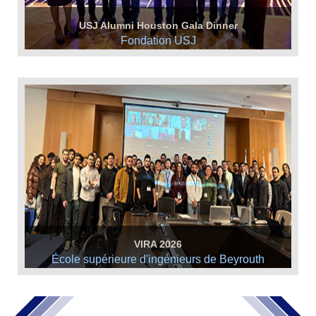
USJ Alumni Houston Gala Dinner
Fondation USJ
Saturday March 28, 2026
-
Plus d'infos +
VIRA 2026
École supérieure d'ingénieurs de Beyrouth
Vendredi 27 mars 2026
-
Plus d'infos +