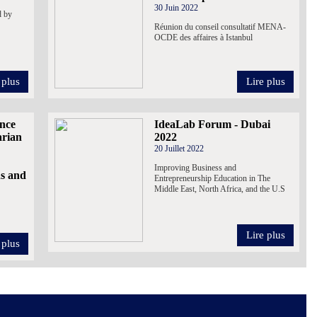
30 Juin 2022
d by
Réunion du conseil consultatif MENA-
OCDE des affaires à Istanbul
 plus
Lire plus
ence
IdeaLab Forum - Dubai
arian
2022
20 Juillet 2022
Improving Business and
ns and
Entrepreneurship Education in The
Middle East, North Africa, and the U.S
Lire plus
 plus