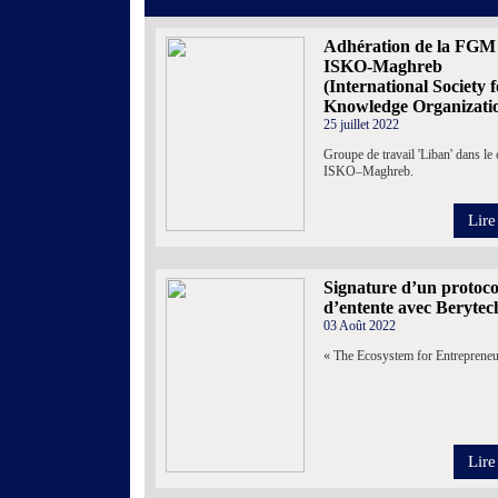
Adhération de la FGM
ISKO-Maghreb
(International Society f
Knowledge Organizati
25 juillet 2022
Groupe de travail 'Liban' dans le 
ISKO–Maghreb.
Lire
Signature d’un protoco
d’entente avec Berytec
03 Août 2022
« The Ecosystem for Entrepreneu
Lire