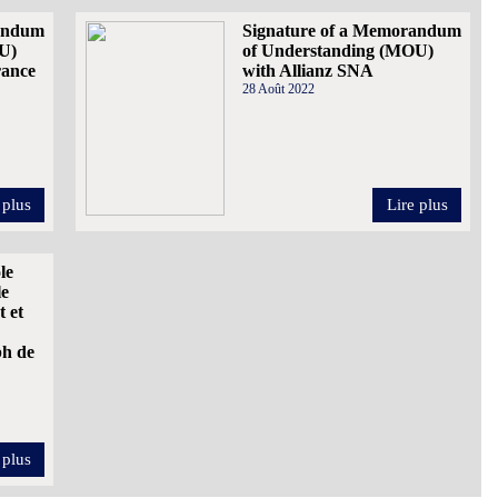
randum
Signature of a Memorandum
U)
of Understanding (MOU)
rance
with Allianz SNA
28 Août 2022
 plus
Lire plus
le
le
 et
ph de
 plus