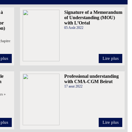
 à
Signature of a Memorandum
of Understanding (MOU)
or
with L’Oréal
on)
05 Août 2022
chapitre
 plus
Lire plus
le
Professional understanding
h
with CMA-CGM Beirut
17 aout 2022
rs »
 plus
Lire plus