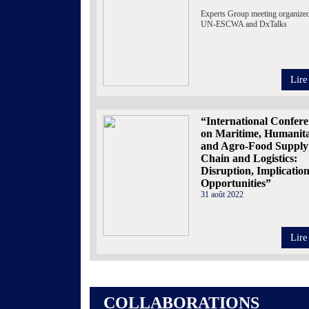
Experts Group meeting organize
UN-ESCWA and DxTalks
Lire
“International Confer
on Maritime, Humanit
and Agro-Food Supply
Chain and Logistics:
Disruption, Implicatio
Opportunities”
31 août 2022
Lire
COLLABORATIONS