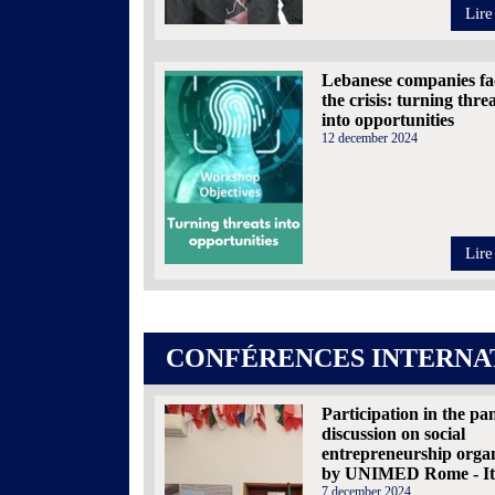
Lire
Lebanese companies fa
the crisis: turning thre
into opportunities
12 december 2024
Lire
CONFÉRENCES INTERNA
Participation in the pa
discussion on social
entrepreneurship orga
by UNIMED Rome - It
7 december 2024