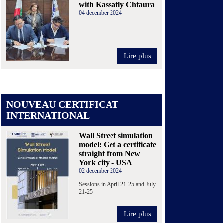
with Kassatly Chtaura
04 december 2024
Lire plus
NOUVEAU CERTIFICAT
INTERNATIONAL
Wall Street simulation
model: Get a certificate
straight from New
York city - USA
02 december 2024
Sessions in April 21-25 and July
21-25
Lire plus