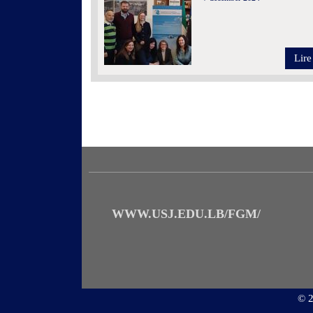
Lire
WWW.USJ.EDU.LB/FGM/
©
2