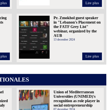
 plus
Lire plus
cing
Pr. Zmokhol guest speaker
ats
in "Lebanon's Placement on
the FATF Grey List"
webinar, organized by the
AUB
13 december 2024
 plus
Lire plus
TIONALES
nel
Union of Mediterranean
Universities (UNIMED)'s
nized
recognition as role player in
aly
social entrepreneurship
07 december 2024