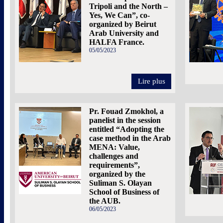
Tripoli and the North –
Yes, We Can”, co-
organized by Beirut
Arab University and
HALFA France.
05/05/2023
Lire plus
Pr. Fouad Zmokhol, a
panelist in the session
entitled “Adopting the
case method in the Arab
MENA: Value,
challenges and
requirements”,
organized by the
Suliman S. Olayan
School of Business of
the AUB.
06/05/2023