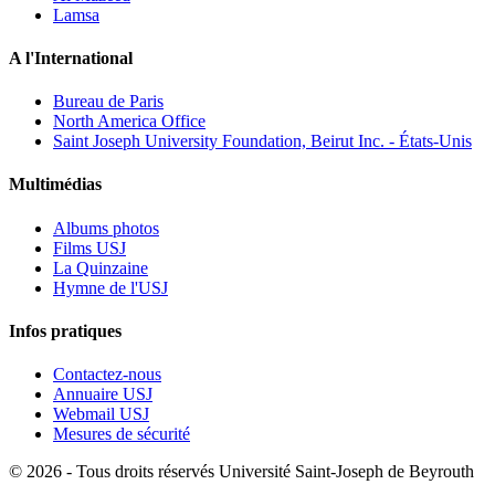
Lamsa
A l'International
Bureau de Paris
North America Office
Saint Joseph University Foundation, Beirut Inc. - États-Unis
Multimédias
Albums photos
Films USJ
La Quinzaine
Hymne de l'USJ
Infos pratiques
Contactez-nous
Annuaire USJ
Webmail USJ
Mesures de sécurité
©
2026 - Tous droits réservés Université Saint-Joseph de Beyrouth