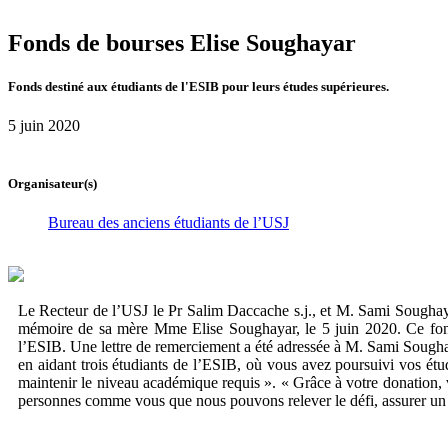
Fonds de bourses Elise Soughayar
Fonds destiné aux étudiants de l'ESIB pour leurs études supérieures.
5 juin 2020
Organisateur(s)
Bureau des anciens étudiants de l’USJ
Le Recteur de l’USJ le Pr Salim Daccache s.j., et M. Sami Soughaya
mémoire de sa mère Mme Elise Soughayar, le 5 juin 2020. Ce fonds f
l’ESIB. Une lettre de remerciement a été adressée à M. Sami Soughay
en aidant trois étudiants de l’ESIB, où vous avez poursuivi vos étud
maintenir le niveau académique requis ». « Grâce à votre donation, 
personnes comme vous que nous pouvons relever le défi, assurer un bo