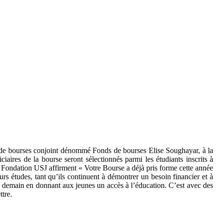
s de bourses conjoint dénommé Fonds de bourses Elise Soughayar, à la
ires de la bourse seront sélectionnés parmi les étudiants inscrits à
a Fondation USJ affirment « Votre Bourse a déjà pris forme cette année
urs études, tant qu’ils continuent à démontrer un besoin financier et à
de demain en donnant aux jeunes un accès à l’éducation. C’est avec des
tre.