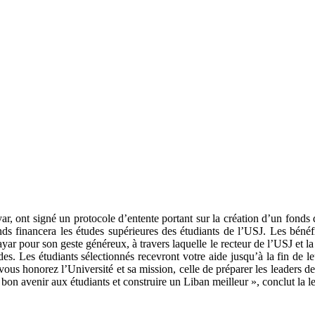
r, ont signé un protocole d’entente portant sur la création d’un fond
inancera les études supérieures des étudiants de l’USJ. Les bénéficia
ar pour son geste généreux, à travers laquelle le recteur de l’USJ et l
es. Les étudiants sélectionnés recevront votre aide jusqu’à la fin de le
vous honorez l’Université et sa mission, celle de préparer les leaders 
n avenir aux étudiants et construire un Liban meilleur », conclut la let