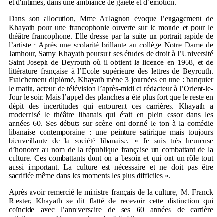
et d'intimes, dans une ambiance de gaieté et d’émotion.
Dans son allocution, Mme Aulagnon évoque l’engagement de
Khayath pour une francophonie ouverte sur le monde et pour le
théâtre francophone. Elle dresse par la suite un portrait rapide de
l’artiste : Après une scolarité brillante au collège Notre Dame de
Jamhour, Samy Khayath poursuit ses études de droit à l’Université
Saint Joseph de Beyrouth où il obtient la licence en 1968, et de
littérature française à l’Ecole supérieure des lettres de Beyrouth.
Fraichement diplômé, Khayath mène 3 journées en une : banquier
le matin, acteur de télévision l’après-midi et rédacteur à l’Orient-le-
Jour le soir. Mais l’appel des planches a été plus fort que le reste en
dépit des incertitudes qui entourent ces carrières. Khayath a
modernisé le théâtre libanais qui était en plein essor dans les
années 60. Ses débuts sur scène ont donné le ton à la comédie
libanaise contemporaine : une peinture satirique mais toujours
bienveillante de la société libanaise. « Je suis très heureuse
d’honorer au nom de la république française un combattant de la
culture. Ces combattants dont on a besoin et qui ont un rôle tout
aussi important. La culture est nécessaire et ne doit pas être
sacrifiée même dans les moments les plus difficiles ».
Après avoir remercié le ministre français de la culture, M. Franck
Riester, Khayath se dit flatté de recevoir cette distinction qui
coïncide avec l’anniversaire de ses 60 années de carrière