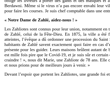
obligé les livreurs à porter des gants et des masques et à
Berdawni. Même si le virus n’a pas encore envahi leur ville
pour faire les courses. Je suis chef comptable dans une ent
« Notre Dame de Zahlé, aidez-nous ! »
Les Zahliotes sont connus pour leur union, notamment en te
de Zahlé, celui de la Fête-Dieu. En 1875, la ville a été
atteintes, l’évêque a dû ordonner une procession du Saint S
habitants de Zahlé savent exactement quoi faire en cas d’é
présente pour les guider. Leurs maisons brûlent autant de 
est mille fois pire que le Covid-19, et je suis sûr et certa
craindre ! », nous dit Marie, une Zahliote de 78 ans. Elle
et nous prions pour de meilleurs jours à venir. »
Devant l’espoir que portent les Zahliotes, une grande foi et