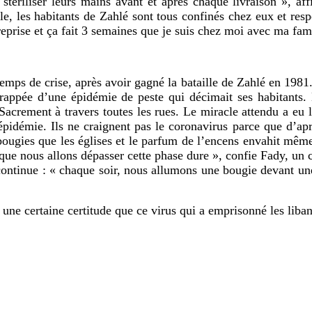
 stériliser leurs mains avant et après chaque livraison », a
, les habitants de Zahlé sont tous confinés chez eux et respe
reprise et ça fait 3 semaines que je suis chez moi avec ma fam
mps de crise, après avoir gagné la bataille de Zahlé en 1981.
 frappée d’une épidémie de peste qui décimait ses habitants
acrement à travers toutes les rues. Le miracle attendu a eu li
pidémie. Ils ne craignent pas le coronavirus parce que d’apr
bougies que les églises et le parfum de l’encens envahit même
in que nous allons dépasser cette phase dure », confie Fady, un
 continue : « chaque soir, nous allumons une bougie devant un
 une certaine certitude que ce virus qui a emprisonné les liban