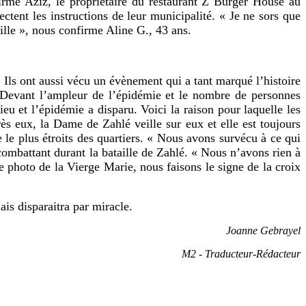
ffirme Aziz, le propriétaire du restaurant Z Burger House au
ctent les instructions de leur municipalité. « Je ne sors que
ille », nous confirme Aline G., 43 ans.
 Ils ont aussi vécu un évènement qui a tant marqué l’histoire
. Devant l’ampleur de l’épidémie et le nombre de personnes
eu et l’épidémie a disparu. Voici la raison pour laquelle les
ès eux, la Dame de Zahlé veille sur eux et elle est toujours
 le plus étroits des quartiers. « Nous avons survécu à ce qui
 combattant durant la bataille de Zahlé. « Nous n’avons rien à
e photo de la Vierge Marie, nous faisons le signe de la croix
ais disparaitra par miracle.
Joanne Gebrayel
M2 - Traducteur-Rédacteur