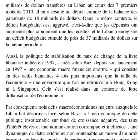
milliards de dollars transférés au Liban au cours des 7 premiers
mois de 2019. Il en a résulté un déficit cumulé de la balance des
paiements de 18 milliards de dollars. Dans le même contexte, le
déficit budgétaire s'est aggravé, c'est-à-dire que les dépenses ont
augmenté plus rapidement que les recettes, et le Liban a enregistré
un déficit budgétaire cumulé de près de 37 milliards de dollars sur
la même période »
.
Aussi, la politique de stabilisation du taux de change de la livre
libanaise initiée en 1997, a créé selon Baz, depuis son lancement
en 1997 « une économie macro financière énorme » qui consiste
en des actifs bancaires 4 fois plus importants que la taille de
l'économie « une envergure que l'on ne retrouve ni à Hong Kong
ni à Singapour. Cela s’est réalisé dans un contexte de forte
dollarisation de l'économie
.
»
Par conséquent, trois défis macroéconomiques majeurs auxquels le
Liban fait désormais face, selon Baz : « Une dynamique de dette
publique insoutenable sur fond de croissance négative, des taux
d'intérêt élevés et une administration corrompue et inefficace ; une
dynamique de dette extérieure non soutenable en raison d'un arrêt
presque soudain des entrées de capitaux, une monnaie surévaluée