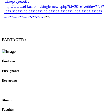
القديس-يوسف
/
http://www.el-kaa.com/single-news.php?id=20161&title=?????
-???-??????-??-????????-??-??????-???????:-???-?????-??????
-?????-?????-???-??-???-
????
PARTAGER :
Étudiants
Enseignants
Doctorants
+
Alumni
Facultés