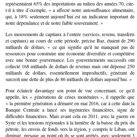
représentaient 65% des importations au milieu des années 70, cite-
t-il à titre d’exemple, « a affecté notre autosuffisance alimentaire,
qui, à 18% seulement aujourd’hui est un indicateur important de
notre dépendance et de notre faible souveraineté
.
»
Les mouvements de capitaux à l’entrée (services, revenu, transferts
et capitaux) au cours de cette période, précise Baz, étaient de 290
milliards de dollars, « ce qui signifie qu'il ne manquait pas de
ressources pour construire une économie diversifiée et compétitive
avec une bonne gouvernance. Les gouvernements successifs ont
collecté 168 milliards de dollars de revenus mais ont dépensé 250
milliards de dollars, essentiellement improductifs, générant de
surcroît une dette de plus de 86 milliards de dollars aujourd’hui. »
Pour éclaircir davantage son point de vue concernant, ce qu’il
appelle, les « générations de crises monétaires », il rappelle que
« la première génération a démarré en mai 2016, car à cette date la
Banque Centrale a lancé ses ingénieries financières, signe de
difficultés financières. Mais avant cela en 2011, avec la guerre en
Syrie et les tensions régionales à la lumière de la baisse du prix du
pétrole, les envois de fonds vers la région, y compris le Liban, ont
diminué, presque au point où ils se sont arrêtés, avec seulement 3