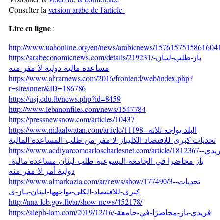
Consulter la
version arabe de l'article
Lire en ligne
:
http://www.uabonline.org/en/news/arabicnews/15761575158616
https://arabeconomicnews.com/details/219231/
باز-طلب-لبنان-
مساعدة-مالية-دولية-لا-مفر-منه
https://www.ahrarnews.com/2016/frontend/web/index.php?
r=site/inner&ID=186786
https://usj.edu.lb/news.php?id=8459
http://www.lebanonfiles.com/news/1547784
https://pressnewsnow.com/articles/10437
https://www.nidaalwatan.com/article/11198-
البلد-يواجه-ثلاثة-
تحديات-كبرى-للاقتصاد-الكليباز-لا-مفر-من-طلب-المساعدة-المالية
https://www.addiyarcomcarloscharlesnet.com/article/1812367-
ريدي
باز-محاضرا-في-الجامعة-اليسوعية-طلب-لبنان-مساعدة-مالية-
دولية-أمر-لا-مفر-منه
https://www.almarkazia.com/ar/news/show/177490/3-
تحديات-
كبرى-للاقتصاد-الكلي-يواجهها-لبنان-بـاز-ي
http://nna-leb.gov.lb/ar/show-news/452178/
https://aleph-lam.com/2019/12/16/
فريدي-باز-محاضرًا-في-جامعة-