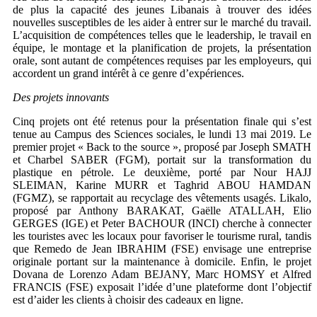
de plus la capacité des jeunes Libanais à trouver des idées
nouvelles susceptibles de les aider à entrer sur le marché du travail.
L’acquisition de compétences telles que le leadership, le travail en
équipe, le montage et la planification de projets, la présentation
orale, sont autant de compétences requises par les employeurs, qui
accordent un grand intérêt à ce genre d’expériences.
Des projets innovants
Cinq projets ont été retenus pour la présentation finale qui s’est
tenue au Campus des Sciences sociales, le lundi 13 mai 2019. Le
premier projet « Back to the source », proposé par Joseph SMATH
et Charbel SABER (FGM), portait sur la transformation du
plastique en pétrole. Le deuxième, porté par Nour HAJJ
SLEIMAN, Karine MURR et Taghrid ABOU HAMDAN
(FGMZ), se rapportait au recyclage des vêtements usagés. Likalo,
proposé par Anthony BARAKAT, Gaëlle ATALLAH, Elio
GERGES (IGE) et Peter BACHOUR (INCI) cherche à connecter
les touristes avec les locaux pour favoriser le tourisme rural, tandis
que Remedo de Jean IBRAHIM (FSE) envisage une entreprise
originale portant sur la maintenance à domicile. Enfin, le projet
Dovana de Lorenzo Adam BEJANY, Marc HOMSY et Alfred
FRANCIS (FSE) exposait l’idée d’une plateforme dont l’objectif
est d’aider les clients à choisir des cadeaux en ligne.