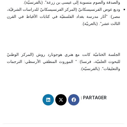
والصدقة والصوم منسوبة إلى عيسى بن زرعة". (بالفرنسيّة).
وديع عوض الفرنسيسكانيّ (المركز الفرنسيسكانيّ للدراسات الشرقيّة،
مصر): "آثار مدرسة بغداد الفلسفيّة في كتابات الأقباط في القرن
الثالث عشر". (بالعربيّة).
الجلسة الختاميّة كانت مع هنري هوجونارد روش (المركز الوطنيّ
للبحوث العلميّة، فرنسا): " الموروث المنطقي الأرسطي: الترجمات
والتعليقات". (بالفرنسيّة).
PARTAGER :