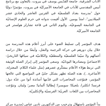
الآداب الشرقية، جامعة القدّيس يوسف في بيروت، بالتعاون مع برنامج
أنيس المقدسي للآداب في الجامعة الأميركيّة في يبروت، مؤتمرًا دوليًا
حول "مدرسة بغداد الفلسفيّة في القرنين العاشر والحادي عشر
الميلاديين"، امتدّ يومين. الأول أقيمت ندواته في حرم العلوم الإنسانيّة
في الجامعة اليسوعيّة، واليوم الثاني في قاعة تشارلز هولستر في
الجامعة الأميركيّة.
هدف المؤتمر إلى تسليط الضوء على أبرز أعلام هذه المدرسة من
خلال بيان دورهم في حركة الترجمة والنقل، وأيضًا من خلال دراسة
أعمالهم ولا سيّما الفلسفيّة والمنطقيّة والكلاميّة في سياقها التاريخيّ-
الاجتماعيّ ومصادرها اليونانيّة. وسعى المؤتمر إلى إبراز الصلة الوثيقة
التي تربط هؤلاء الأعلام بمفكّري عصرهم (مثل علماء الكلام: المعتزلة،
الأشاعرة...)، هذه الصلة تظهر بشكل جليّ في المواضيع التي عالجها
المؤتمر، فتنوّعت المحاضرات التي قدّمها أساتذة أتوا من عدّة دول:
فرنسا؛ انكلترا، بلجيكا؛ سويسرا؛ إيطاليا؛ ألمانيا؛ مصر؛ ولبنان. وتنوّعت
المحاضرات بين اللغات: العربيّة؛ الفرنسيّة والإنكليزيّة.
بدأ المؤتمر باستهلال وترحيب من الدكتورين نادين عباس (مديرة مركز