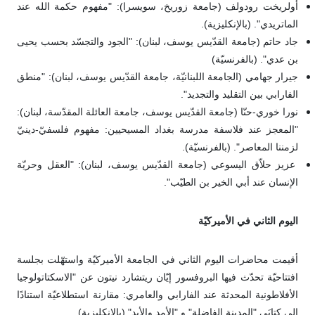
أولريخت رودولف (جامعة زوريخ، سويسرا): "مفهوم حكمة الله عند
الماتريدي". (بالإنكليزية).
جاد حاتم (جامعة القدّيس يوسف، لبنان): "الجود والتجسّد بحسب يحيى
بن عدي". (بالفرنسيّة)
جيرار جهامي (الجامعة اللبنانيّة، جامعة القدّيس يوسف، لبنان): "منطق
الفارابي بين التقليد والتجديد".
نورا خوري-حنّا (جامعة القدّيس يوسف، جامعة العائلة المقدّسة، لبنان):
"المعجز عند فلاسفة مدرسة بغداد المسيحيين: مفهوم فلسفيّ-دينيّ
لزمننا المعاصر". (بالفرنسيّة).
عزيز حلاّق اليسوعي (جامعة القدّيس يوسف، لبنان): "العقل وحريّة
الإنسان عند أبي الخير بن الطيّب".
اليوم الثاني في الأميركيّة
أقيمت محاضرات اليوم الثاني في الجامعة الأميركيّة واستهّلت بجلسة
افتتاحيّة تحدّث فيها البروفسور إيّان ريتشارد نيتون عن "الاسكتاتولوجيا
الأفلاطونية المحدثة عند الفارابي والعامري: مقارنة استطلاعيّة استنادًا
إلى كتابَي "المدينة الفاضلة" و "الأمد والأبد" (بالإنكليزية).