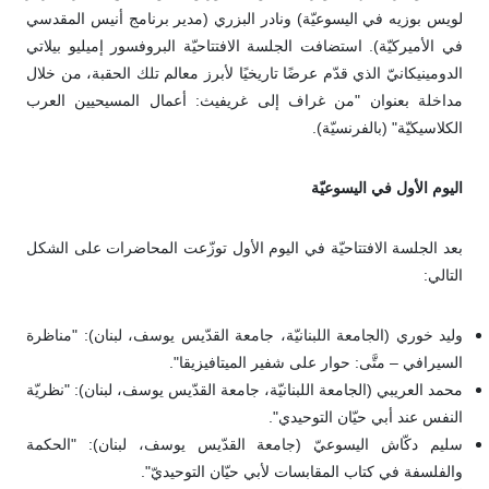
لويس بوزيه في اليسوعيّة) ونادر البزري (مدير برنامج أنيس المقدسي
في الأميركيّة). استضافت الجلسة الافتتاحيّة البروفسور إميليو بيلاتي
الدومينيكانيّ الذي قدّم عرضًا تاريخيًا لأبرز معالم تلك الحقبة، من خلال
مداخلة بعنوان "من غراف إلى غريفيث: أعمال المسيحيين العرب
الكلاسيكيّة" (بالفرنسيّة).
اليوم الأول في اليسوعيّة
بعد الجلسة الافتتاحيّة في اليوم الأول توزّعت المحاضرات على الشكل
التالي:
وليد خوري (الجامعة اللبنانيّة، جامعة القدّيس يوسف، لبنان): "مناظرة
السيرافي – متَّى: حوار على شفير الميتافيزيقا".
محمد العريبي (الجامعة اللبنانيّة، جامعة القدّيس يوسف، لبنان): "نظريّة
النفس عند أبي حيّان التوحيدي".
سليم دكّاش اليسوعيّ (جامعة القدّيس يوسف، لبنان): "الحكمة
والفلسفة في كتاب المقابسات لأبي حيّان التوحيديّ".