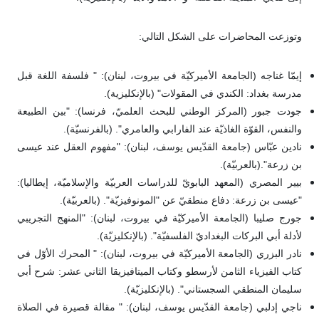
وتوزعت المحاضرات على الشكل التالي:
إيمّا غناجه (الجامعة الأميركيّة في بيروت، لبنان): " فلسفة اللغة قبل
مدرسة بغداد: الكندي في المقولات" (بالإنكليزية).
جودت جبور (المركز الوطني للبحث العلميّ، فرنسا): "بين الطبيعة
والنفس، القوّة الغاذيّة عند الفارابي والعامري". (بالفرنسيّة).
نادين عبّاس (جامعة القدّيس يوسف، لبنان): "مفهوم العقل عند عيسى
بن زرعة".(بالعربيّة).
بيير المصري (المعهد البابويّ للدراسات العربيّة والإسلاميّة، إيطاليا):
"عيسى بن زرعة: دفاع منطقيّ عن "المونوفيزيّة". (بالعربيّة).
جورج صليبا (الجامعة الأميركيّة في بيروت، لبنان): "المنهج التجريبي
لأدلة أبي البركات البغداديّ الفلسفيّة". (بالإنكليزيّة).
نادر البزري (الجامعة الأميركيّة في بيروت، لبنان): " المحرك الأوّل في
كتاب الفيزياء الثامن لأرسطو وكتاب الميتافيزيقا الثاني عشر: شرح أبي
سليمان المنطقي السجستاني". (بالإنكليزيّة).
ناجي إدلبي (جامعة القدّيس يوسف، لبنان): " مقالة قصيرة في الصلاة