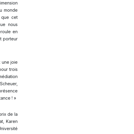
dimension
 du monde
e que cet
que nous
éroule en
t porteur
t une joie
our trois
 médiation
r Scheuer,
 présence
ance ! »
rix de la
at, Karen
niversité