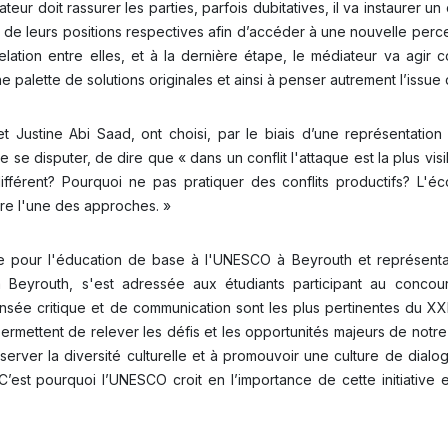
teur doit rassurer les parties, parfois dubitatives, il va instaurer u
e de leurs positions respectives afin d’accéder à une nouvelle perc
elation entre elles, et à la dernière étape, le médiateur va agir
alette de solutions originales et ainsi à penser autrement l’issue du
 Justine Abi Saad, ont choisi, par le biais d’une représentation 
 se disputer, de dire que « dans un conflit l'attaque est la plus visi
férent? Pourquoi ne pas pratiquer des conflits productifs? L'é
être l'une des approches. »
our l'éducation de base à l'UNESCO à Beyrouth et représenta
eyrouth, s'est adressée aux étudiants participant au concour
ée critique et de communication sont les plus pertinentes du XXI
permettent de relever les défis et les opportunités majeurs de notr
rver la diversité culturelle et à promouvoir une culture de dialo
. C’est pourquoi l’UNESCO croit en l’importance de cette initiative 