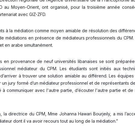
O au Moyen-Orient, ont organisé, pour la troisième année conséc
artenariat avec GIZ-ZFD.
iants à la médiation comme moyen amiable de résolution des différend
ns de médiations en présence de médiateurs professionnels du CPM. E
 et en arabe simultanément.
s en provenance de neuf universités libanaises se sont préparée
ionnel médiateur du CPM. Les étudiants sont initiés aux tech
’arriver à trouver une solution amiable au différend. Les équipes 
r un jury formé d’un médiateur professionnel et de représentants de
 à communiquer avec l'autre partie, d’écouter l'autre partie et de
, la directrice du CPM, Mme Johanna Hawari Bourjeily, a mis l’acce
diateur dont il va avoir recours tout au long de la médiation.”