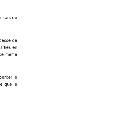
ponsors de
 cesse de
arties en
e ce même
 percer le
ce que le