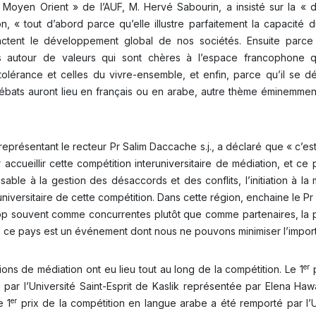
Moyen Orient » de l’AUF, M. Hervé Sabourin, a insisté sur la « 
n, « tout d’abord parce qu’elle illustre parfaitement la capacité
mpactent le développement global de nos sociétés. Ensuite parc
 autour de valeurs qui sont chères à l’espace francophone 
tolérance et celles du vivre-ensemble, et enfin, parce qu’il se d
s débats auront lieu en français ou en arabe, autre thème éminemmen
 représentant le recteur Pr Salim Daccache s.j., a déclaré que « c’es
ccueillir cette compétition interuniversitaire de médiation, et ce p
sable à la gestion des désaccords et des conflits, l’initiation à la
universitaire de cette compétition. Dans cette région, enchaine le P
rop souvent comme concurrentes plutôt que comme partenaires, la
 ce pays est un événement dont nous ne pouvons minimiser l’import
er
ions de médiation ont eu lieu tout au long de la compétition. Le 1
p
par l’Université Saint-Esprit de Kaslik représentée par Elena Haw
er
e 1
prix de la compétition en langue arabe a été remporté par l’U