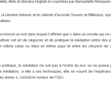
 Nelly Akiki et Alondra Feghali et coachées par Bernadette Rehayem.
f, la Librairie Antoine et le cabinet d’avocats Younes et Mikkaoui, s
alistes.
a prononcé un mot dans lequel il affirmé que « dans un monde qui ne
ultiver cet art de négocier et de pratiquer la médiation entre des p
 dans un même camp ou dans un même pays et entre les citoyens d
e politique, la médiation ne soit pas à l’ordre du jour ou ne puisse
a médiation, si elle a ses techniques, elle se nourrit de l’espéran
es armes », conclut le recteur de l’USJ.