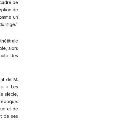
n cadre de
eption de
 comme un
 litige.”
théâtrale
ble, alors
coute des
nt de M.
s: « Les
e siècle,
e époque.
gue et de
et de ses