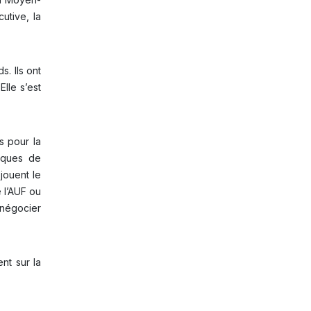
utive, la
s. Ils ont
lle s’est
s pour la
niques de
jouent le
 l’AUF ou
 négocier
nt sur la