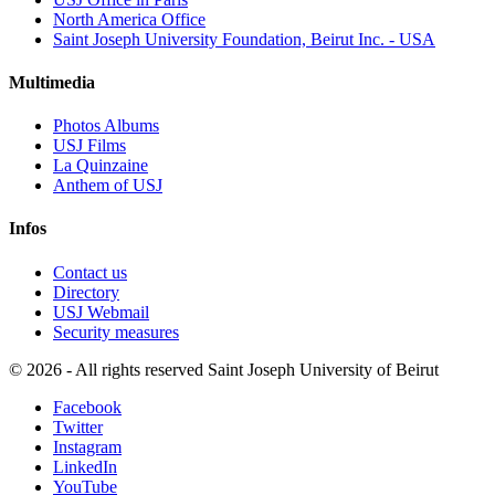
North America Office
Saint Joseph University Foundation, Beirut Inc. - USA
Multimedia
Photos Albums
USJ Films
La Quinzaine
Anthem of USJ
Infos
Contact us
Directory
USJ Webmail
Security measures
©
2026 - All rights reserved Saint Joseph University of Beirut
Facebook
Twitter
Instagram
LinkedIn
YouTube