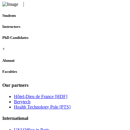
Students
Instructors
PhD Candidates
+
Alumni
Faculties
Our partners
Hôtel-Dieu de France [HDF]
Berytech
Health Technology Pole [PTS]
International
USJ Office in Paris