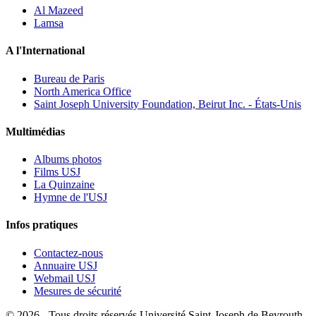
Al Mazeed
Lamsa
A l'International
Bureau de Paris
North America Office
Saint Joseph University Foundation, Beirut Inc. - États-Unis
Multimédias
Albums photos
Films USJ
La Quinzaine
Hymne de l'USJ
Infos pratiques
Contactez-nous
Annuaire USJ
Webmail USJ
Mesures de sécurité
©
2026 - Tous droits réservés Université Saint-Joseph de Beyrouth