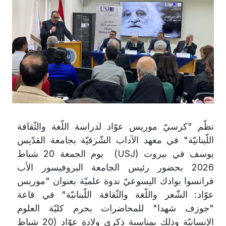
نظّم "كرسيّ موريس عوّاد لدراسة اللّغة والثّقافة
اللّبنانيّة" في معهد الآداب الشّرقيّة بجامعة القدّيس
يوسف في بيروت
(USJ)
يوم الجمعة 20 شباط
2026 بحضور رئيس الجامعة البروفيسور الأب
فرانسوا بوادك اليسوعيّ ندوة علميّة بعنوان "موريس
عوّاد: الشّعر واللّغة والثّقافة اللّبنانيّة" في قاعة
"جوزف شهدا" للمحاضرات بحرم كليّة العلوم
الإنسانيّة وذلك بمناسبة ذكرى ولادة عوّاد (20 شباط