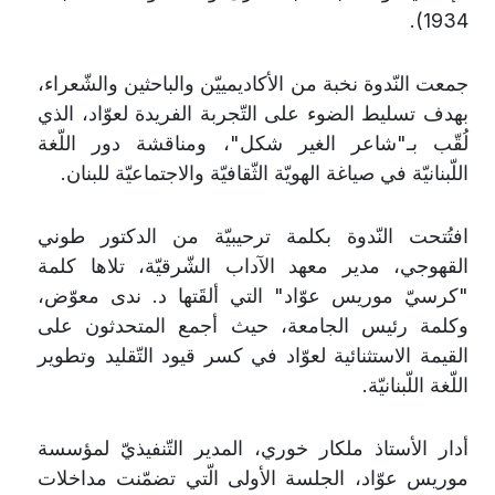
.
1934)
جمعت النّدوة نخبة من الأكاديمييّن والباحثين والشّعراء،
بهدف تسليط الضوء على التّجربة الفريدة لعوّاد، الذي
لُقّب بـ"شاعر الغير شكل"، ومناقشة دور اللّغة
اللّبنانيّة في صياغة الهويّة الثّقافيّة والاجتماعيّة للبنان
.
افتُتحت النّدوة بكلمة ترحيبيّة من الدكتور طوني
القهوجي، مدير معهد الآداب الشّرقيّة، تلاها كلمة
"كرسيّ موريس عوّاد" التي ألقَتها د. ندى معوّض،
وكلمة رئيس الجامعة، حيث أجمع المتحدثون على
القيمة الاستثنائية لعوّاد في كسر قيود التّقليد وتطوير
اللّغة اللّبنانيّة
.
أدار الأستاذ ملكار خوري، المدير التّنفيذيّ لمؤسسة
موريس عوّاد، الجلسة الأولى الّتي تضمّنت مداخلات