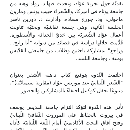
نقديّة حول تجربة عوّاد، وتحدث فيها د. رواد وهبه من
جامعة يوتاه في أميركا، والشّعراء حبيب يونس ومارون
ماحولي، ود. جورج سعاده. وأدارت د. دورين ناصر
الجلسة الثّانية، وهي جلسة نقاشيّة وبحثيّة تناولت
أعمال عوّاد الشِّعريّة بين حَديّ الحداثة والأسطورة،
قُدِّمت خلالها دراسة في قصائد من ديوانه "أنا رايح...
وراجع" بمشاركة باحثين وطلاب من جامعتَي القدّيس
يوسف وجامعة البلمند
.
اختُتمت النّدوة بتوقيع كتاب د.هبة الأشقر بعنوان
"الشّعر اللّبنانيّ عند موريس عوّاد (مقاربة سيميائيّة)"،
متبوعًا بحفل كوكتيل احتفاءً بالمشاركين والحضور
.
تأتي هذه النّدوة لتؤكد التزام جامعة القديس يوسف
في بيروت بالحفاظ على الموروث الثّقافيّ اللّبنانيّ
وفتح آفاق البحث الأكاديميّ أمام اللّغة اللّبنانيّة كأداة