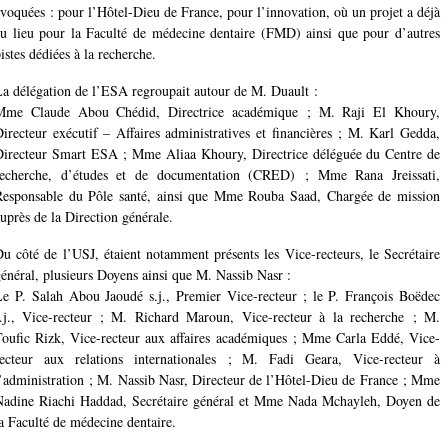
voquées : pour l’Hôtel-Dieu de France, pour l’innovation, où un projet a déjà
eu lieu pour la Faculté de médecine dentaire (FMD) ainsi que pour d’autres
istes dédiées à la recherche.
a délégation de l’ESA regroupait autour de M. Duault :
Mme Claude Abou Chédid, Directrice académique ; M. Raji El Khoury,
irecteur exécutif – Affaires administratives et financières ; M. Karl Gedda,
Directeur Smart ESA ; Mme Aliaa Khoury, Directrice déléguée du Centre de
recherche, d’études et de documentation (CRED) ; Mme Rana Jreissati,
Responsable du Pôle santé, ainsi que Mme Rouba Saad, Chargée de mission
uprès de la Direction générale.
u côté de l’USJ, étaient notamment présents les Vice-recteurs, le Secrétaire
énéral, plusieurs Doyens ainsi que M. Nassib Nasr :
Le P. Salah Abou Jaoudé s.j.,
Premier Vice-
recteur ; le P. François Boëdec
s.j., Vice-recteur ; M. Richard Maroun, Vice-recteur à la recherche ; M.
Toufic Rizk, Vice-recteur aux affaires académiques ; Mme Carla Eddé, Vice-
recteur aux relations internationales ; M. Fadi Geara, Vice-recteur à
’administration ; M. Nassib Nasr, Directeur de l’Hôtel-Dieu de France ; Mme
Nadine Riachi Haddad, Secrétaire général et Mme Nada Mchayleh, Doyen de
a Faculté de médecine dentaire.