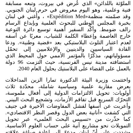
الملوّثة باللدائن» الذي عُرض في بيروت، وتبعه مسابقة
فنية وعلمية، وهو اليوم معروض في حرم لبنان الجنوبي.
وقد صمّمته منظمة
«Expédition Med»
، وأُغني في لبنان
بخبرة المجلس الوطني للبحوث العلمية وبإبداع الرسام
رالف ضومط. وأكّد السفير أهمية توسيع دائرة التوعية
خارج العاصمة وإعطاء الكلمة للشباب، معربًا عن أسفه
لعدم اعتبار التلوث البلاستيكي بعد «قضية وطنية». ودعا
القادة السياسيين والدينيين والإعلاميين إلى تحمّل
مسؤولياتهم، مذكّرًا بالمؤتمر الأممي حول المحيط الذي
استضافته مدينة نيس الفرنسية، حيث التزمت 96 دولة
بالعمل على القضاء على البلاستيك بحلول العام 2040
.
واختتمت وزيرة البيئة الدكتورة تمارا الزين المداخلات
بعرض مقاربة علمية وسياسية شاملة، محدّدة ثلاث
أولويات: تحويل الالتزامات الدولية إلى أفعال ملموسة،
التحرّك السريع قبل تفاقم الأزمات، وتشجيع البحث البيني.
وأعربت عن أسفها لفشل المفاوضات الأخيرة في جنيف
التي كشفت «أنانية بعض الدول وقصر النظر الاقتصادي».
كما حذّرت من «تسييس البحث العلمي» عبر تحويل
التمويلات نحو مشاريع آنية على حساب العلوم الأساسية.
وشددت على أنّ لبنان مدعوّ إلى إعادة صياغة علاقته