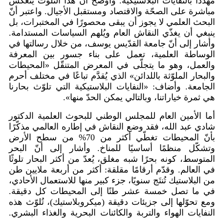
مهدّدًا بالنفايات البلاستيكية. وأوضح أنّ هذا التلوث ينعكس
مباشرة على الصحّة والاقتصاد ومستقبل الأجيال. واعتبر أنّ
البحث العلمي لا يجوز أن يبقى محصورًا في المختبرات، بل
ينبغي أن يغذّي النقاش العام ويُلهم السياسات المستدامة.
وأشار إلى أنّ جامعة القدّيس يوسف، من خلال رسالتها في
الوساطة العلمية، تعمل على بناء جسور بين المعرفة
والعمل، وهو ما يتجلّى في المعرض المتنقّل «المحيطات
والبحار الملوّثة باللدائن» الذي يُقدَّم تباعًا في مختلف أحرم
الجامعة. وأضاف: «النفايات البلاستيكية التي تلوّث بحارنا
هي ثمرة خياراتنا، وبالتالي يمكن الحدّ منها».
أما الأمين العام للمجلس الوطني للبحوث العلمية الدكتور
شادي عبد الله، فقد وضع النقاش في إطاره العالمي مذكّرًا
بأنّ المحيطات تغطّي أكثر من 70% من سطح الأرض
وتشكّل منظمًا أساسيًا للمناخ. وأشار إلى أنّ البحر
المتوسط، كونه بحرًا شبه مغلق، يُعدّ من أكثر البحار تلوثًا
في العالم. وقدّم أرقامًا مقلقة: أكثر من أربعة ملايين طن
من البلاستيك تُنتَج سنويًا، جزء كبير منها للاستعمال الأحادي،
في ما تصل خمسة عشر طنًا إلى المحيطات كل دقيقة.
ومع تحوّلها إلى جزيئات دقيقة (ميكروبلاستيك)، تُلوّث هذه
النفايات الهواء والتربة والكائنات البحرية والغذاء البشري.