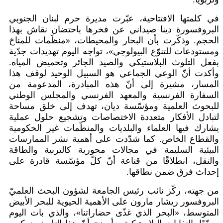
في كلمتها الافتتاحية، عبّرت مديرة حرم لبنان الجنوبي
البروفسورة دينا صيداني عن فخرها باحتضان نقاش بهذا
الحجم. وذكّرت بأن البحار والمحيطات، «منظّمات للمناخ
ومستودعات للتنوّع البيولوجي»، تواجه اليوم تهديدات جدّية
بفعل التلوث البلاستيكي والصيد الجائر وتحميض المياه.
وأكدت أنّ الوعي الجماعي هو السبيل الوحيد لوقف هذا
المسار، مشيرة إلى أنّ هذه المبادرة، المدعومة من
السفارة الفرنسية والمعهد الفرنسي والمجلس الوطني
للبحوث العلمية ومؤسّسة ديان، تهدف إلى خلق مساحة
لتبادل الأفكار متعددة الاختصاصات وتشجيع حلول عملية
يشارك فيها العلماء والبلديات والمنظّمات غير الحكومية
والقطاع الخاص. كما شدّدت على أهمية نشر الممارسات
البيئية السليمة في مجالات محورية كالتربية والطاقة
والنقل، انطلاقًا من قناعة أنّ كلّ مؤسّسة قادرة على
إحداث فرق ضمن نطاقها
.
من جهته، ركّز نائب رئيس الجامعة لشؤون البحث العلميّ
البروفسور ريشار مارون على الأهمية الحيوية للبحر الأبيض
المتوسط، «البحر الذي غذّى حضاراتنا»، والذي بات اليوم