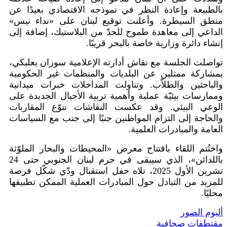
بالطبيعة وإعادة النظر في نموذجه الاقتصادي بعيدًا عن
منطق السيطرة. وأعلنت توقيع لبنان على «نداء نيس»
الداعي إلى معاهدة طموح للحدّ من البلاستيك، إضافة إلى
إنشاء دائرة وزارية خاصة بالبحر قريبًا
.
تواصلت الجلسة مع نقاش أدارته الإعلامية سوزان بعلبكي،
بمشاركة ممثلين عن البلديات والمنظمات غير الحكومية
والباحثين والطلاّب. وتناولت المداخلات خبرات ميدانية
وممارسات بيئيّة عملية وأهمية تربية الأجيال الجديدة على
الوعي البيئي. وقد عكست النقاشات تنوّع المقاربات
والحاجة إلى التزام المواطنين جنبًا إلى جنب مع السياسات
العامة والمبادرات العلمية
.
واختُتم اللقاء بافتتاح معرض «المحيطات والبحار الملوّثة
باللدائن»، الذي سيبقى في حرم لبنان الجنوبي حتى 24
تشرين الأول 2025، تلاه حفل استقبال ودّي شكّل فرصة
للمزيد من التبادل حول المبادرات العملية الممكن تطبيقها
محليًا
.
ألبوم الصور
مقتطفات صحافية