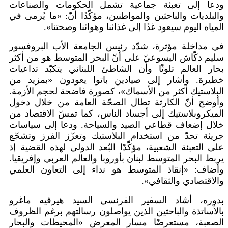
ودعا إلى تعبئة جماعية تشمل الحكومات والصناعات
والبلديات والباحثين والمواطنين، مؤكّدًا أنّ: «ما يُرمى في
المياه اليوم سيعود غدًا إلى غذائنا وهوائنا وصحتنا».
في مداخلة مؤثرة، شدّد رئيس الجامعة الأب البروفسور
سليم دكّاش اليسوعيّ على أنّ البحر المتوسط هو من أكثر
بحار العالم تلوثًا وأن الشاطئ اللبناني يتكبّد تداعيات
خطيرة. وأشار إلى صيادين باتوا يعودون «بمزيد من
البلاستيك أكثر من الأسماك»، كصورة فاضحة لحجم الأزمة.
وأوضح أنّ الكارثة تطال الصحّة العامة من خلال دخول
الميكروبلاستيك إلى أجساد الناس، كما تمسّ الاقتصاد من
خلال إضعاف قطاعي الصيد والسياحة. ودعا إلى سياسات
جريئة تحدّ من استخدام البلاستيك وتعزّز الفرز وتشجّع
على التعبئة الشعبية، مؤكّدًا البُعد الدولي لهذه القضية إذ
يربط البحر المتوسط لبنان بأوروبا والعالم العربي وإفريقيا.
وأضاف: «إنقاذ المتوسط هو نداء إلى التعاون العلمي
والاقتصادي والثقافي».
بدوره، أشاد السفير الفرنسي السيد هيرفيه ماغرو
بالأساتذة والباحثين الذين يواصلون رسالتهم برغم الظروف
الصعبة، مستعرضًا مسار المعرض «المحيطات والبحار