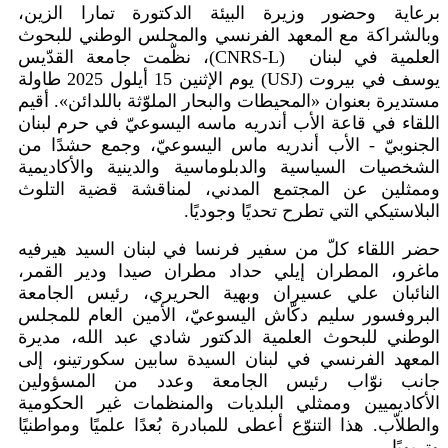
برعاية وحضور وزيرة البيئة الدكتورة تمارا الزين،
وبالشراكة مع المعهد الفرنسي والمجلس الوطني للبحوث
العلمية في لبنان
(CNRS-L)
، نظّمت جامعة القدّيس
يوسف في بيروت
(USJ)
يوم الإثنين 15 أيلول 2025 طاولة
مستديرة بعنوان «المحيطات والبحار الملوّثة باللدائن». أقيم
اللقاء في قاعة الأب أندريه ماسه اليسوعيّ في حرم لبنان
الجنوبيّ - الأب أندريه ماس اليسوعيّ، وجمع حشدًا من
الشخصيات السياسية والدبلوماسية والدينية والأكاديمية
وممثلين عن المجتمع المدني، لمناقشة قضية التلوث
البلاستيكي التي تطرح تحديًا وجوديًا
.
حضر اللقاء كلّ من سفير فرنسا في لبنان السيد هيرفيه
ماغرو، المطران إيلي حداد مطران صيدا ودير القمر،
النائبان علي عسيران وبهية الحريري، رئيس الجامعة
البروفسور سليم دكّاش اليسوعيّ، الأمين العام للمجلس
الوطني للبحوث العلمية الدكتور شادي عبد الله، مديرة
المعهد الفرنسي في لبنان السيدة سابين سكورتينو، إلى
جانب نوّاب رئيس الجامعة وعدد من المسؤولين
الأكاديميين وممثلي البلديات والمنظمات غير الحكومية
والطلاّب. هذا التنوّع أعطى للمبادرة بُعدًا علميًا ومواطنيًا
وتربويًا
.