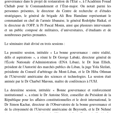
gouvernance dans le projet de restauration de l'État », à l’Académie Fouad
Chéhab pour le Commandement et l’État-major. On notait parmi les
personnes présentes, le directeur du Centre de recherche et d'études
stratégiques, le général de brigade Ali Bou Hamdane représentant le
commandant en chef de l'armée libanaise, le général Rodolphe Haikal, et
le directeur de l'OFP, le Pr Pascal Monin, ainsi que plusieurs intervenants
et un public composé de militaires, d’universitaires, d’étudiants et de
nombreuses parties prenantes.
Le séminaire était divisé en trois sessions
:
La première session, intitulée « La bonne gouvernance : entre réalité,
défis et aspirations », a réuni le Dr George Labaki, directeur général de
l'École Nationale d'Administration (ENA Liban), le Dr Jean Ellieh,
président de l'Autorité des marchés publics du Liban, la juge Yola Sleilati,
présidente du Conseil d'arbitrage du Mont-Liban, et le Dr Hiba Othman
de l'Université américaine des sciences et technologies. La session était
animée par le Dr Charbel Maroun, maître de conférences à l'USJ
.
La deuxième session, intitulée « Bonne gouvernance et renforcement
institutionnel », a réuni le Dr Antoine Sfeir, conseiller du Président de la
République pour les affaires constitutionnelles et le droit international, le
Dr Simon Kachar, directeur de l'Observatoire de la bonne gouvernance et
de la citoyenneté de l'Université américaine de Beyrouth, et le Dr Nehmé