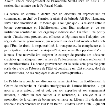
Azouri, ancien vice-président de l'Université Saint-Esprit de Kaslik. La
session était animée par le Pr Pascal Monin.
La séance de clôture a débuté par un discours du représentant du
commandant en chef de l'armée, le général de brigade Ali Bou Hamdane,
suivi d'une allocution du Pr Monin qui a souligné que « la relation entre la
bonne gouvernance et l'établissement d'un État moderne et de ses
institutions constitue un lien organique indissociable. En effet, il ne peut y
avoir d'institutions productives, efficaces et légitimes sans l'adoption des
règles de bonne gouvernance, qui reposent sur des fondements solides tels
que l'État de droit, la responsabilité, la transparence, la compétence et la
participation. » Ajoutant : « Aujourd'hui, une nouvelle opportunité s'offre
à nous. Une nouvelle ère exigeant le courage de prendre des décisions
cruciales qui s'attaquent aux racines de l'effondrement, et non seulement à
ses manifestations. La bonne gouvernance est la seule voie possible pour
sortir du cycle de l'absence de l'État et construire un État efficace, doté de
ses institutions, de ses employés et de ses cadres qualifiés.»
Le Pr Monin a conclu son discours en remerciant tout particulièrement le
Centre de recherche et d'études stratégiques de l'armée libanaise, « qui
nous a reçus aujourd’hui et qui, par son expertise et son engagement
national, a offert un réel soutien à la recherche, à l'analyse et à la
promotion de la culture de bonne gouvernance au Liban.» Il a également
remercié les partenaires de l'OFP au Beirut Builders Lions Club, « qui ont