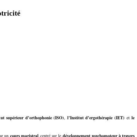
tricité
itut supérieur d’orthophonie (ISO)
l’Institut d’ergothérapie (IET)
le
,
et
cours magistral
développement psychomoteur à travers
par un
centré sur le