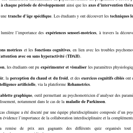
es à chaque période de développement
axes d’intervention thér
ainsi que les
tranche d’âge spécifique
techniques le
à une
. Les étudiants y ont découvert les
expériences sensori-motrices
n lumière l’importance des
, à travers la décou
ons motrices
fonctions cognitives
et les
, en lien avec les troubles psychomo
 l’attention avec ou sans hyperactivité (TDAH)
.
ion
expérimenter et visualiser
, les étudiants ont pu
les paramètres physiologiqu
ir
perception du chaud et du froid
exercices cognitifs ciblés
, la
, et des
ont 
telligence artificielle
Rehametrics
, via la plateforme
.
tablette graphique
, outil permettant au psychomotricien d’analyser des param
maladie de Parkinson
lissement, notamment dans le cas de la
.
cas clinique a été discuté par une équipe pluridisciplinaire composée d’un psy
en évidence l’importance de la collaboration interdisciplinaire et la complément
la remise de prix aux gagnants des différents quiz organisés tou