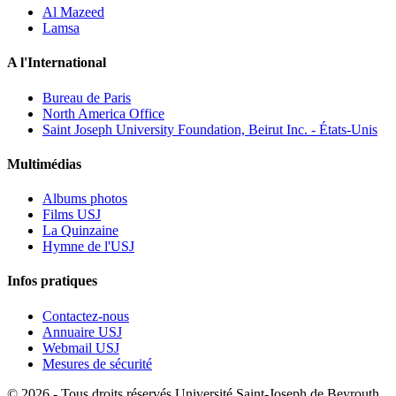
Al Mazeed
Lamsa
A l'International
Bureau de Paris
North America Office
Saint Joseph University Foundation, Beirut Inc. - États-Unis
Multimédias
Albums photos
Films USJ
La Quinzaine
Hymne de l'USJ
Infos pratiques
Contactez-nous
Annuaire USJ
Webmail USJ
Mesures de sécurité
©
2026 - Tous droits réservés Université Saint-Joseph de Beyrouth