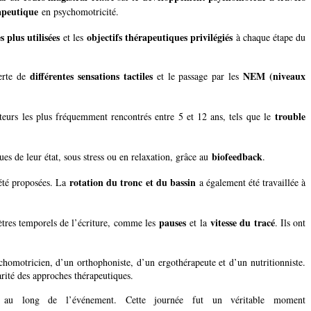
apeutique
en psychomotricité.
s plus utilisées
objectifs thérapeutiques privilégiés
et les
à chaque étape du
différentes sensations tactiles
NEM (niveaux
verte de
et le passage par les
trouble
teurs les plus fréquemment rencontrés entre 5 et 12 ans, tels que le
biofeedback
es de leur état, sous stress ou en relaxation, grâce au
.
rotation du tronc et du bassin
été proposées. La
a également été travaillée à
pauses
vitesse du tracé
ètres temporels de l’écriture, comme les
et la
. Ils ont
chomotricien, d’un orthophoniste, d’un ergothérapeute et d’un nutritionniste.
arité des approches thérapeutiques.
t au long de l’événement. Cette journée fut un véritable moment