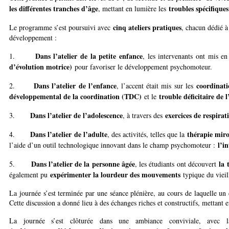
les différentes tranches d’âge
troubles spécifiqu
, mettant en lumière les
cinq ateliers pratiques
Le programme s’est poursuivi avec
, chacun dédié 
développement :
Dans l’atelier de la petite enfance
1.
, les intervenants ont mis e
d’évolution motrice)
pour favoriser le développement psychomoteur.
Dans l’atelier de l’enfance
coordinati
2.
, l’accent était mis sur les
développemental de la coordination (TDC)
trouble déficitaire de
et le
Dans l’atelier de l’adolescence
exercices de respirat
3.
, à travers des
Dans l’atelier de l’adulte
thérapie miro
4.
, des activités, telles que la
l’in
l’aide d’un outil technologique innovant dans le champ psychomoteur :
Dans l’atelier de la personne âgée
la 
5.
, les étudiants ont découvert
expérimenter la lourdeur des mouvements
également pu
typique du vieil
La journée s’est terminée par une séance plénière, au cours de laquelle un 
Cette discussion a donné lieu à des échanges riches et constructifs, mettant 
La journée s’est clôturée dans une ambiance conviviale, avec 