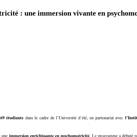
otricité : une immersion vivante en psychomo
169 étudiants
l’Inst
dans le cadre de l’Université d’été, en partenariat avec
immersion enrichissante en psychomotricité
re une
. Le programme a débuté 