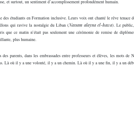
iffuse, et surtout, un sentiment d’accomplissement profondément humain.
e des étudiants en Formation inclusive. Leurs voix ont chanté le rêve tenace 
allons qui ravive la nostalgie du Liban (
Nassam alayna el-hawa
). Le public
pris que ce matin n’était pas seulement une cérémonie de remise de diplôme
illante, plus humaine.
es des parents, dans les embrassades entre professeurs et élèves, les mots de
ns. Là où il y a une volonté, il y a un chemin. Là où il y a une fin, il y a un déb