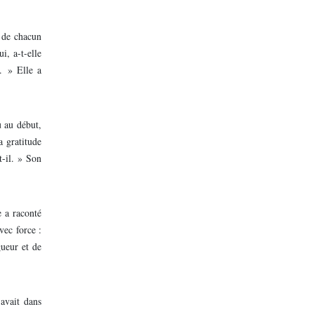
s de chacun
, a-t-elle
. » Elle a
 au début,
a gratitude
t-il. » Son
e a raconté
vec force :
gueur et de
 avait dans