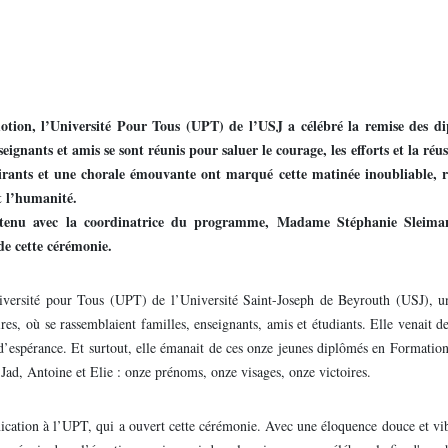
tion, l’Université Pour Tous (UPT) de l’USJ a célébré la remise des d
ignants et amis se sont réunis pour saluer le courage, les efforts et la réus
pirants et une chorale émouvante ont marqué cette matinée inoubliable, r
t l’humanité.
retenu avec la coordinatrice du programme, Madame Stéphanie Sleima
de cette cérémonie.
niversité pour Tous (UPT) de l’Université Saint-Joseph de Beyrouth (USJ), u
res, où se rassemblaient familles, enseignants, amis et étudiants. Elle venait de
 d’espérance. Et surtout, elle émanait de ces onze jeunes diplômés en Formation
ad, Antoine et Elie : onze prénoms, onze visages, onze victoires.
cation à l’UPT, qui a ouvert cette cérémonie. Avec une éloquence douce et vib