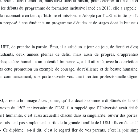
réunis dans l’émotion, mais aussi dans la raison, pour célébrer la fin d'un c
nt les débuts du programme de formation inclusive lancé en 2018, elle a rappel
 la reconnaître en tant qu’histoire et mission. « Adopté par l'USJ et initié par l'
proposé à nos étudiants un programme d'études et de stages dont le but est d
PT, de prendre la parole. Ému, il a salué un « jour de joie, de fierté et d'esp
udiants, deux années pleines de défis, mais aussi de progrès, d’apprentis
chaque être humain a un potentiel immense », a-t-il affirmé, avec la conviction
 dans cette promotion un exemple de courage, de résilience et de beauté humaine
un commencement, une porte ouverte vers une insertion professionnelle digne 
SJ, a rendu hommage à ces jeunes, qu’il a décrits comme « diplômés de la vol
e
ntexte du 150
anniversaire de l’USJ, il a rappelé que l’Université avait été 
e l’humanité, c’est aussi accueillir chacun dans sa singularité, ouvrir des portes
 faisaient pas simplement partie de la grande famille de l’USJ : ils en étaient 
« Ce diplôme, a-t-il dit, c’est le regard fier de vos parents, c’est la joie sim