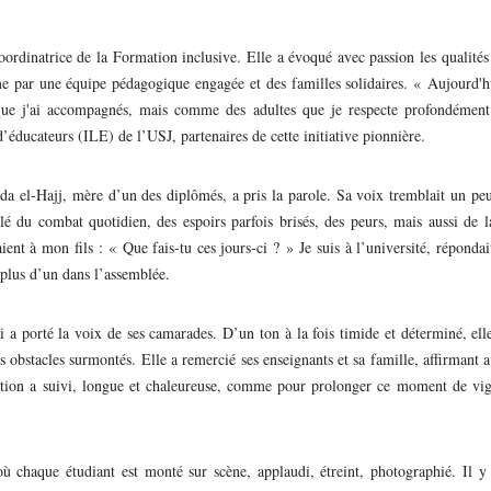
ordinatrice de la Formation inclusive. Elle a évoqué avec passion les qualité
par une équipe pédagogique engagée et des familles solidaires. « Aujourd'hui
que j'ai accompagnés, mais comme des adultes que je respecte profondément
’éducateurs (ILE) de l’USJ, partenaires de cette initiative pionnière.
el-Hajj, mère d’un des diplômés, a pris la parole. Sa voix tremblait un peu
é du combat quotidien, des espoirs parfois brisés, des peurs, mais aussi de l
nt à mon fils : « Que fais-tu ces jours-ci ? » Je suis à l’université, répondai
plus d’un dans l’assemblée.
 a porté la voix de ses camarades. D’un ton à la fois timide et déterminé, ell
es obstacles surmontés. Elle a remercié ses enseignants et sa famille, affirmant a
ovation a suivi, longue et chaleureuse, comme pour prolonger ce moment de vi
ù chaque étudiant est monté sur scène, applaudi, étreint, photographié. Il y