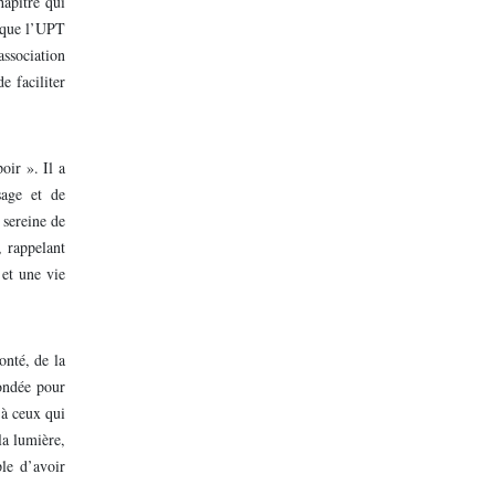
hapitre qui
é que l’UPT
association
e faciliter
oir ». Il a
sage et de
 sereine de
, rappelant
et une vie
onté, de la
fondée pour
 à ceux qui
la lumière,
ple d’avoir