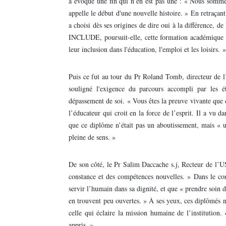
a évoqué une fin qui n’en est pas une : « Nous sommes 
appelle le début d'une nouvelle histoire. » En retraça
a choisi dès ses origines de dire oui à la différence, de
INCLUDE, poursuit-elle, cette formation académique a 
leur inclusion dans l'éducation, l'emploi et les loisirs. »
Puis ce fut au tour du Pr Roland Tomb, directeur de l’U
souligné l'exigence du parcours accompli par les ét
dépassement de soi. « Vous êtes la preuve vivante que 
l’éducateur qui croit en la force de l’esprit. Il a vu
que ce diplôme n’était pas un aboutissement, mais « 
pleine de sens. »
De son côté, le Pr Salim Daccache s.j, Recteur de l’U
constance et des compétences nouvelles. » Dans le co
servir l’humain dans sa dignité, et que « prendre soin d
en trouvent peu ouvertes. » À ses yeux, ces diplômés ne
celle qui éclaire la mission humaine de l’institution. 
appris. »