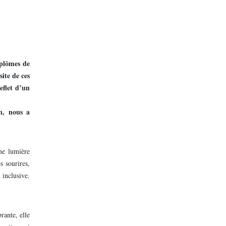
iplômes de
site de ces
eflet d’un
n, nous a
ne lumière
s sourires,
 inclusive.
rante, elle