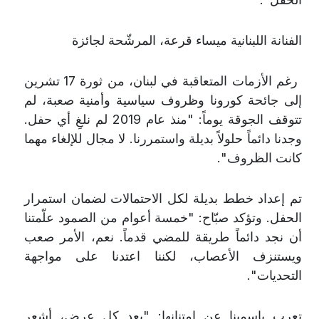
الفنانة اللبنانية ميساء قرعة، المرشّحة لجائزة
رغم الأزمات المتعاقبة في لبنان، من ثورة 17 تشرين
إلى جائحة كورونا وظروف سياسية وأمنية صعبة، لم
تتوقف الجوقة يوماً: "منذ عام 2019 لم نلغِ أي حفل.
وجدنا دائماً حلولاً بديلة واستمررنا. لا مجال للإلغاء مهما
كانت الظروف
"
.
تم إعداد خطط بديلة لكل الاحتمالات لضمان استمرار
الحفل. وتؤكد صبّاح: "خمسة أعوام من الصمود علّمتنا
أن نجد دائماً طريقة للمضي قدماً. نعم، الأمر صعب
ويستنزف الأعصاب، لكننا اعتدنا على مواجهة
التحديات
"
.
تعرب ياسمينا عن امتنانها: "بعد كل عرض، أشعر