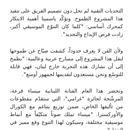
التحديات التقنية لم تحل دون تصميم الفريق على تنفيذ
هذا المشروع الطموح. وتؤكّد ياسمينا أهمية الابتكار
كمحرك أساسي: "كلما كان التنوّع الموسيقي أكبر،
زادت فرص الإبداع والتجديد
"
.
ولأن الفن لا يعرف حدوداً، كشفت صبّاح عن طموحها
لنقل هذا المشروع إلى مسارح عربية وعالمية: "نطمح
إلى أن نشارك هذه التجربة خارج لبنان، فهي قابلة
للتوسّع ونحن مستعدون لتقديمها لجمهور أوسع
"
.
وتحضر هذا العام الفنانة اللبنانية ميساء قرعة،
المرشّحة لجائزة "غرامي"، التي ستقدّم مقطوعات
من تأليفها الخاص، ضمن توزيع يتناغم مع الكورال
والأوركسترا. "ميساء تملك صوتاً متكيّفاً مع أنماط
موسيقية مختلفة، وسيكون لهذا التنوع وقع مميز في
الحفل
"
.