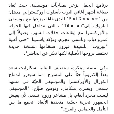
برنامج الحفل يزخر بمفاجآت موسيقية، حيث تُعاد
صياغة أشهر أغاني البوب بأسلوب أوركسترالي مذهل:
من
"Bad Romance"
لليدي غاغا بمزجها مع موسيقى
الباروك، إلى
"Titanium"
، التي تتداخل فيها الجوقة
والأوركسترا مع إيقاعات حفلات السهر، وصولاً إلى
عمرو دياب ونانسي عجرم. وتؤكد ياسمينا: "حتى أغنية
"لبيروت" للسيدة فيروز سنقدّمها بنسخة جديدة
تحتفظ بروحها الأصلية لكنها تعبّر عن الحاضر
"
.
وفي لمسة مبتكرة، ستضيف اللبنانية سكارليت سعد
بعداً إلكترونياً حيّاً على المسرح، مما سيعزز اندماج
الكورال والأوركسترا والموسيقى الحيّة في مشهد
سمعي وبصري متكامل. وتوضح صبّاح: "الموسيقى
ليست مجرد أنغام، بل مشاعر وروح. نسعى لأن يعيش
الجمهور تجربة حسّية متعددة الأبعاد، تجمع ما بين
التأمل والحماس والفرح
".