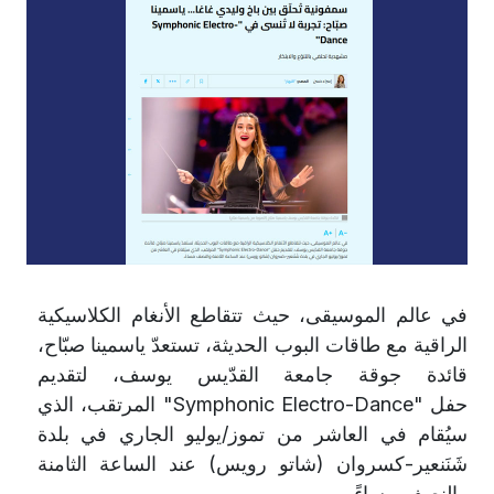
في عالم الموسيقى، حيث تتقاطع الأنغام الكلاسيكية
الراقية مع طاقات البوب الحديثة، تستعدّ ياسمينا صبّاح،
قائدة جوقة جامعة القدّيس يوسف، لتقديم
حفل
"Symphonic Electro-Dance"
المرتقب، الذي
سيُقام في العاشر من تموز/يوليو الجاري في بلدة
شَنَنعير-كسروان (شاتو رويس) عند الساعة الثامنة
والنصف مساءً
.