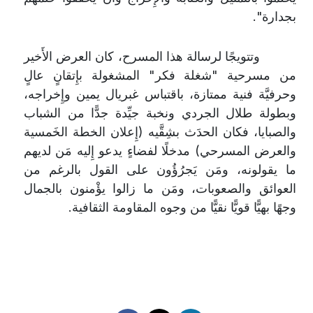
بجدارة".
وتتويجًا لرسالة هذا المسرح، كان العرض الأَخير
من مسرحية "شغلة فكر" المشغولة بإِتقانٍ عالٍ
وحرفيَّة فنية ممتازة، باقتباس غبريال يمين وإِخراجه،
وبطولة طلال الجردي ونخبة جيِّدة جدًّا من الشباب
والصبايا، فكان الحدَث بشِقَّيه (إِعلان الخطة الخَمسية
والعرض المسرحي) مدخلًا لفضاءٍ يدعو إِليه مَن لديهم
ما يقولونه، ومَن يَجرُؤُون على القول بالرغم من
العوائق والصعوبات، ومَن ما زالوا يؤْمنون بالجمال
وجهًا بهيًّا قويًّا نقيًّا من وجوه المقاومة الثقافية.