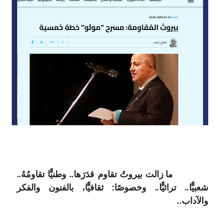
ما زالت بيروتُ تقاوم قدَرَها.. وطنيًّا تقاومُهُ..
شعبيًّا.. تراثيًّا.. وخصوصًا: ثقافيًّا، بالفنون والفكر
والآداب..