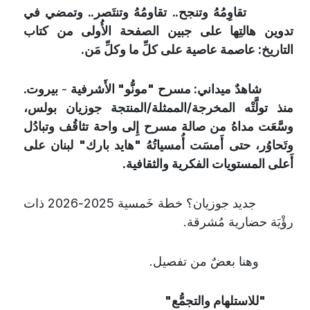
تقاوِمُهُ وتنجح.. تقاومُهُ وتنتَصر.. وتمضي في
تدوين هالتِها على جبين الصفحة الأُولى من كتاب
التاريخ: عاصمة عاصية على كلِّ ما وكلِّ مَن.
شاهدٌ ميداني: مسرح "مونُّو" الأَشرفية
-
بيروت.
منذ تولَّتْه المخرجة/الممثلة/المنتجة جوزيان بولس،
وسَّعَت مداهُ من صالة مسرح إِلى واحة تثاقُف وتبادُل
وتَحاوُر، حتى أَمسَت أُمسياتُهُ "هايد بارك" لبنان على
أَعلى المستويات الفكرية والثقافية.
جديد جوزيان؟ خطة خَمسية 2025-2026 ذات
رؤْيَة حضارية مُشرقة.
وهنا بعضٌ من تفصيل.
"للاستلهام والتجمُّع"