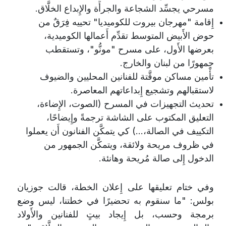
مسرحي يجسِّد الشجاعة والجرأَة والإِبداع الخلَّاق.
إِقامة "مهرجان بيروت للكوميديا" تحييه فِرَقٌ من
حوض الأَبيض المتوسط تقدِّم أَعمالها الكوميدية،
بعرضها الأَول، على مسرح "مونُّو"، وتستقطب
جمهورًا من لبنان والخارج.
تأْمين مساكن موقَّتة للفنانين المحليين والضيوف
لاستقبالهم وتشجيع إِبداعاتهم المعاصرة.
تحديث التجهيزات في المسرح (الصوت، الإِضاءة،
التعليق المكتوب على الشاشة ترجمةً وإِيضاحًا،
التكييف في الصالة،...) كي يتمكَّن الفنانون أَن يعملوا
في ظروف مريحة ولائقة، ويتمكَّن الجمهور من
الدخول إِلى صالة مُريحة وهانئة.
وفي ختام تعليقها على إِعلان الخطة، قالت جوزيان
بولس: "ما سنقوم به تحضيرًا في خطتنا، ليس وضع
برمجة وحسب، بل إِيجاد بيتٍ للفنانين والأَولاد