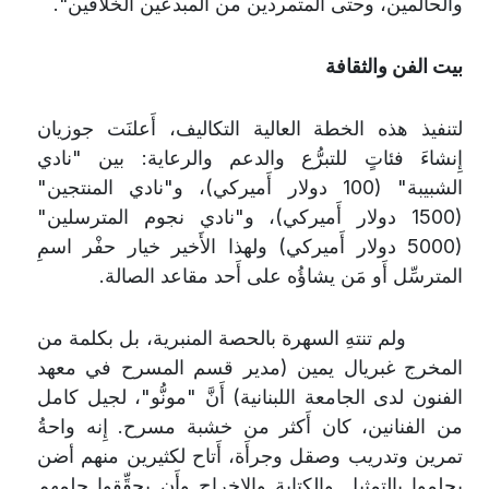
والحالمين، وحتى المتمردين من المبدعين الخلَّاقين".
بيت الفن والثقافة
لتنفيذ هذه الخطة العالية التكاليف، أَعلنَت جوزيان
إِنشاءَ فئاتٍ للتبرُّع والدعم والرعاية: بين "نادي
الشبيبة" (100 دولار أَميركي)، و"نادي المنتجين"
(1500 دولار أَميركي)، و"نادي نجوم المترسلين"
(5000 دولار أَميركي) ولهذا الأَخير خيار حفْر اسمِ
المترسِّل أَو مَن يشاؤُه على أَحد مقاعد الصالة.
ولم تنتهِ السهرة بالحصة المنبرية، بل بكلمة من
المخرج غبريال يمين (مدير قسم المسرح في معهد
الفنون لدى الجامعة اللبنانية) أَنَّ "مونُّو"، لجيل كامل
من الفنانين، كان أَكثر من خشبة مسرح. إِنه واحةُ
تمرين وتدريب وصقل وجرأَة، أَتاح لكثيرين منهم أضن
يحلموا بالتمثيل والكتابة والإِخراج وأَن يحقِّقوا حلمهم