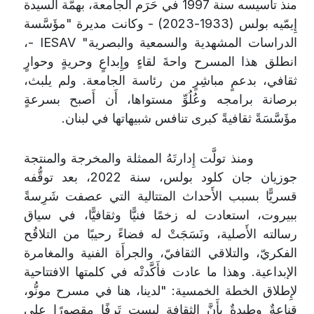
منذ تأْسيسه سنة 1997 في حَرَم الجامعة، بهمَّة السيدة
إِيمّيه بولس (1933-2023) - وكانت مديرة "مؤَسَّسة
الدراسات المشهدية والسمعية والبصرية"
IESAV
-،
انطلق هذا المسرح واحةَ لقاءٍ وإِبداعٍ وحريةٍ وحوارٍ
ثقافي، بدعمٍ مباشِرٍ من رئاسة الجامعة. ولم يلبث،
برصانة برامجه وعُلُوِّ مستواها، أَن أَصبح بسرعةٍ
مؤَسَّسَةً ثقافيةً كبرى تنافس شبيهاتها في لبنان.
ومنذ تولَّت إِدارتَهُ الممثلة والمخرجة والمنتجة
جوزيان جان كلود بولس، سنة 2022، بعد توقُّفه
قسريًّا بسبب الأَحداث المتتالية التي عصفت شَرِسةً
ببيروت، استعادت له زخمًا فنيًّا وثقافيًّا، في سياق
رسالته الأَصلية، ونَسَجَتْ له فضاءً رحيبًا من التلاقُح
الفكريّ، والتلاقي الثقافيّ، والجرأَة الفنية والمغامرة
الإبداعية. وهذا ما عادت فأَكَّدتْه في كلمتها الافتتاحية
لإِطلاق الخطة الخمسية: "لدينا، هنا في مسرح مونُّو،
قناعةٌ وطيدةٌ بأَنَّ الثقافة ليست تَرفًا مقصورًا على