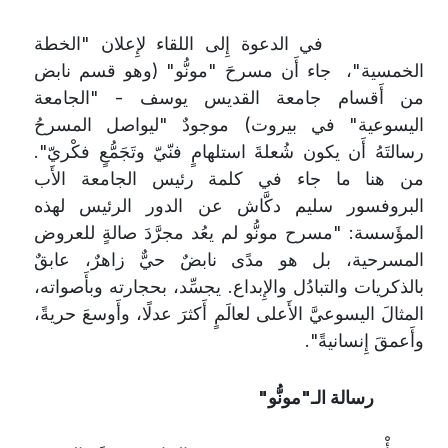
في الدعوة إِلى اللقاء لإِعلان "الخطة
الخمسية"، جاء أَن مسرحَ "مونُّو" (وهو قسم نابض
من أَقسام جامعة القديس يوسف - "الجامعة
اليسوعية" في بيروت) موجودٌ "ليواصل المسرحُ
رسالتَهُ أَن يكون شُعلةَ استلهامٍ فنّيّ وتَجَمُّعٍ فكْريّ".
من هنا ما جاء في كلمة رئيس الجامعة الأَب
البروفسور سليم دكَّاش عن الدور الرئيس لهذه
المؤَسسة: "مسرح مونُّو لم يعُد مجرَّدَ صالةٍ للعروض
المسرحية، بل هو مدًى نابضٌ حيٌّ زاهرٌ، عابقٌ
بالذكريات والتبادُل والإِبداع. يجسِّد، بحجارته وبأَصواته،
المثالَ اليسوعيَّ الأَعلى لعالَمٍ أَكثرَ عدلًا، وأَوسعَ حريةً،
وأَعمقَ إِنسانيةً".
رسالة الـ"مونُّو"