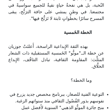
النُخبة، بل هي نفحةُ حياةٍ نقيةٌ للجميع سواسيةً في
مجتمعنا. في وطنٍ يمشي على حافة الترَنُّح، يبقى
المسرح سائرًا بخطواتٍ ثابتة لا تَرَنُّحَ فيها".
الخطة الخَمسية
بهذه الثقة الإِبداعية الراسخة، أَعلنَتْ جوزيان
عن خطة الــ"مونُّو" الخَمسية المستقبلية ذات الشعار
المثلَّث: المقاومة الثقافية، تبادل التثاقُف، الإِبداع
الخلَّاق.
وما الخطة؟
التوعية الفنية للصغار، ببرنامج مخصص جديد يزرع في
نفوسهم بذور الفُضُول الثقافي منذ سنواتهم الزغبة.
منح جائزة المونُّو الذهبي" السنوية لأَفضل عمل