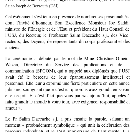
Saint-Joseph de Beyrouth (USJ).
Cet événement s’est tenu en présence de nombreuses personnalités,
dont l’invité d’honneur, Son Excellence Monsieur Joe Saddi,
ministre de l’Énergie et de l’Eau et président du Haut Conseil de
l’USJ, du Recteur, le Professeur Salim Daccache s.j., des Vice-
recteurs, des Doyens, de représentants du corps professoral et des
anciens.
La cérémonie a débuté par le mot de Mme Christine Omeira
Wazen, Directrice du Service des publications et de la
communication (SPCOM), qui a rappelé aux diplômés que l’USJ
avait été le berceau de leur épanouissement intellectuel et
personnel. Elle leur a exprimé une fierté particulière en cette année
jubilaire, soulignant que « c’est ici que vous avez grandi, en savoir
et en esprit. Et c’est d’ici que vous partez aujourd’hui, appelés à
faire grandir le monde à votre tour, avec exigence, responsabilité et
amour ».
Le Pr Salim Daccache s.j. a pris ensuite la parole, saluant un
moment « profondément symbolique » qui unit la célébration des
parcours individuels et le 150ᵉ anniversaire de l’Université. Il a