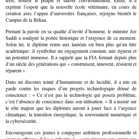
terre, nourrir le peuple et sauver l'environnement. Enfin, il a
exprimé l’espoir que la nouvelle école vétérinaire, en cours de
création avec l’appui d’universités françaises, rejoigne bientôt le
Campus de la Békaa.
Prenant la parole en sa qualité d’invité d’honneur, le ministre Joe
Saddi a souligné la portée historique et l’exigence de ce moment.
Selon lui, le diplôme remis aux lauréats est bien plus qu’un titre
académique : il symbolise un engagement constant, une rigueur et
un potentiel immense. Il a rappelé que la FIA formait depuis plus
d’un siècle des générations qui « construisent, innovent, résistent et
réparent ».
Dans un discours teinté d’humanisme et de lucidité, il a mis en
garde contre les risques d’un progrès technologique dénué de
conscience : « Ce n’est pas la technologie qui posera problème,
c’est l’absence de conscience dans son utilisation. » Il a insisté sur
le rôle majeur que les diplômés auront à jouer face à l’urgence
climatique, la transition énergétique, la souveraineté numérique et
la cybersécurité.
Encourageant ces jeunes à conjuguer ambition professionnelle et
ancrage éthique, il les a exhortés à « oser innover sans renier vos