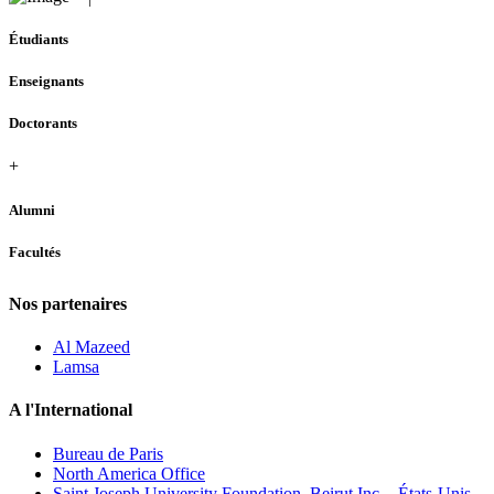
Étudiants
Enseignants
Doctorants
+
Alumni
Facultés
Nos partenaires
Al Mazeed
Lamsa
A l'International
Bureau de Paris
North America Office
Saint Joseph University Foundation, Beirut Inc. - États-Unis