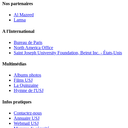
Nos partenaires
Al Mazeed
Lamsa
A l'International
Bureau de Paris
North America Office
Saint Joseph University Foundation, Beirut Inc. - États-Unis
Multimédias
Albums photos
Films USJ
La Quinzaine
Hymne de l'USJ
Infos pratiques
Contactez-nous
Annuaire USJ
Webmail USJ