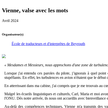
Vienne, valse avec les mots
Avril 2024
Organisateur(s)
École de traducteurs et d'interprètes de Beyrouth
« Mesdames et Messieurs, nous approchons d'une zone de turbulences 
Lorsque j'ai entendu ces paroles du pilote, j’ignorais à quel poi
stupéfiants. En effet, les turbulences en avion n'étaient que le début
En atterrissant dans ma cabine, j'ai compris que je me trouvais au cœu
Malgré les écueils linguistiques et culturels, Carl, Maria et moi avon
l'ONU. Dès notre arrivée, ils nous ont accueillis avec bienveillance 
Au-delà des compétences techniques, Vienne m'a transmis des valeur