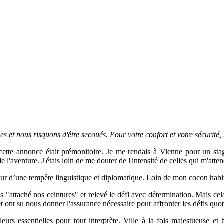
et nous risquons d'être secoués. Pour votre confort et votre sécurité, 
nt cette annonce était prémonitoire. Je me rendais à Vienne pour un 
 de l'aventure. J'étais loin de me douter de l'intensité de celles qui m'
r d’une tempête linguistique et diplomatique. Loin de mon cocon habituel,
s "attaché nos ceintures" et relevé le défi avec détermination. Mais cela
et ont su nous donner l'assurance nécessaire pour affronter les défis qu
s essentielles pour tout interprète. Ville à la fois majestueuse et h