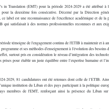
's in Translation (EMT) pour la période 2024-2029 a été attribué à l
) pour la deuxième fois consécutive. Décerné par la Direction génér
e label est une reconnaissance de l'excellence académique et de la p
B qui satisfaisait à des normes professionnelles reconnues et aux ex
période témoigne de l'engagement continu de l'ETIB à maintenir et à am
on programme et ses méthodes d'enseignement à l'évolution des besoins
 effet, surtout pris en considération le niveau d’intégration des technolo
 prises pour établir un juste équilibre entre l’expertise humaine et l’in
024-2029, 81 candidatures ont été retenues dont celle de l’ETIB. Ain
unique institution du Liban et des pays participant à la politique eur
 pays membres de l'EMT, renforçant ainsi la présence du Liban sur