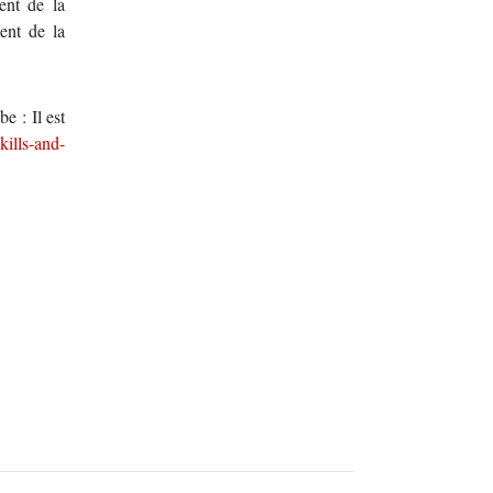
ent de la
ent de la
e : Il est
kills-and-