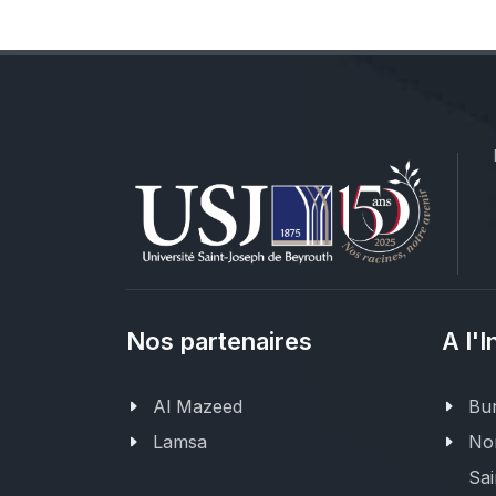
Nos partenaires
A l'I
Al Mazeed
Bur
Lamsa
Nor
Sai