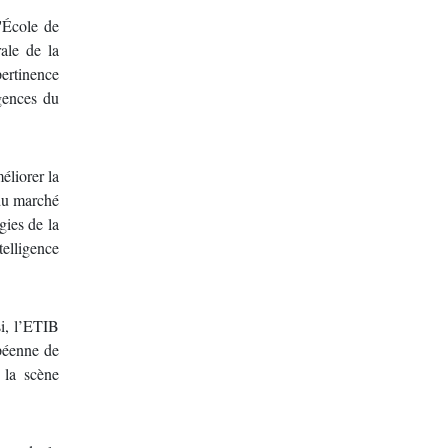
'École de
ale de la
ertinence
igences du
éliorer la
 du marché
gies de la
telligence
si, l’ETIB
opéenne de
 la scène