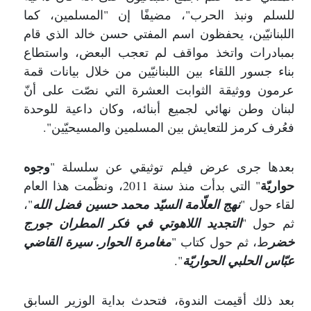
للسلم ونبذ الحرب"، مضيفًا إن "المسلمين، كما
اللبنانيّين، يحفظون اسم المفتي حسن خالد الذي قام
بمبادرات واتخذ مواقف لم تعجب البعض، واستطاع
بناء جسور اللقاء بين اللبنانيّين من خلال بيانات قمة
عرمون ووثيقة الثوابت العشرة التي نصّت على أنّ
لبنان وطن نهائي لجميع أبنائه، وكان داعية للوحدة
فعُرف كرمز للتعايش بين المسلمين والمسيحيّين".
وجوه
بعدها جرى عرض فيلم توثيقي عن سلسلة "
حواريّة
" التي بدأت منذ سنة 2011، ونظّمت هذا العام
لقاء حول "
نهج العلّامة السيّد محمد حسين فضل الله
"،
ثم حول "
التجديد اللاهوتي في فكر المطران جورج
خضر
ط، ثم حول كتاب "
مغامرة الحوار. سيرة القاضي
عبّاس الحلبي الحواريّة
".
بعد ذلك أقيمت الندوة، فتحدث بداية الوزير السابق