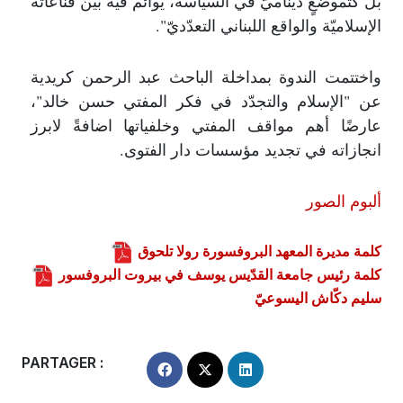
بل كتموضعٍ ديناميّ في السياسة، يوائم فيه بين قناعاته
الإسلاميّة والواقع اللبناني التعدّديّ".
واختتمت الندوة بمداخلة الباحث عبد الرحمن كريدية
عن "الإسلام والتجدّد في فكر المفتي حسن خالد"،
عارضًا أهم مواقف المفتي وخلفياتها اضافةً لابرز
انجازاته في تجديد مؤسسات دار الفتوى.
ألبوم الصور
كلمة مديرة المعهد البروفسورة رولا تلحوق
كلمة رئيس جامعة القدّيس يوسف في بيروت البروفسور
سليم دكّاش اليسوعيّ
PARTAGER :