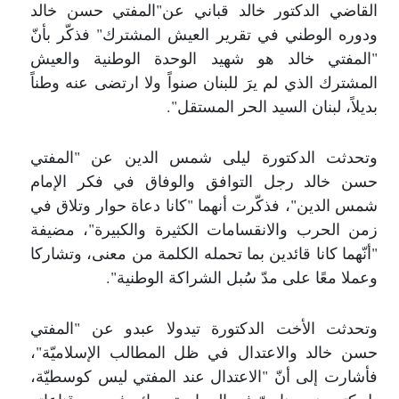
القاضي الدكتور خالد قباني عن"المفتي حسن خالد
ودوره الوطني في تقرير العيش المشترك" فذكّر بأنّ
"المفتي خالد هو شهيد الوحدة الوطنية والعيش
المشترك الذي لم يرَ للبنان صنواً ولا ارتضى عنه وطناً
بديلاً، لبنان السيد الحر المستقل".
وتحدثت الدكتورة ليلى شمس الدين عن "المفتي
حسن خالد رجل التوافق والوفاق في فكر الإمام
شمس الدين"، فذكّرت أنهما "كانا دعاة حوار وتلاق في
زمن الحرب والانقسامات الكثيرة والكبيرة"، مضيفة
"أنّهما كانا قائدين بما تحمله الكلمة من معنى، وتشاركا
وعملا معًا على مدّ سُبل الشراكة الوطنية".
وتحدثت الأخت الدكتورة تيدولا عبدو عن "المفتي
حسن خالد والاعتدال في ظل المطالب الإسلاميّة"،
فأشارت إلى أنّ "الاعتدال عند المفتي ليس كوسطيّة،