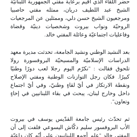
حضر اللقاء الذي أقيم برعاية مفتي الجمهورية اللبنانيّة
الشيخ عبد اللطيف دريان، ممثله مفتي حاصبيا
ومرجعيون الشيخ حسن دلي، وممثلين عن المرجعيات
الروحيّة ونواب بيروت وشخصيات دينيّة وقضاة
وفاعليات اجتماعيّة وعائلة المفتي خالد.
بعد النشيد الوطني ونشيد الجامعة، تحدثت مديرة معهد
الدراسات الإسلاميّة والمسيحيّة البروفسورة رولا
تلحوق فقالت : "نكرّم اليوم رجلا لعب دورًا وطنيًا
كبيرًا. فكان رجل التوازنات الوطنية ومفتي الإصلاح
ونقطة الارتكاز في أيّ لقاءٍ وطنيّ، وفي أيّ اجتماع
داخل وخارج لبنان، يبحث في بقاء اللبنانيين في إخاءٍ
وتعاون".
ثم تحدّث رئيس جامعة القدّيس يوسف في بيروت
الأب البروفسور سليم دكّاش اليسوعي فلفت إلى أن
المفتي خالد "علم أجمع اللبنانيون على أنّه كان داعيّة