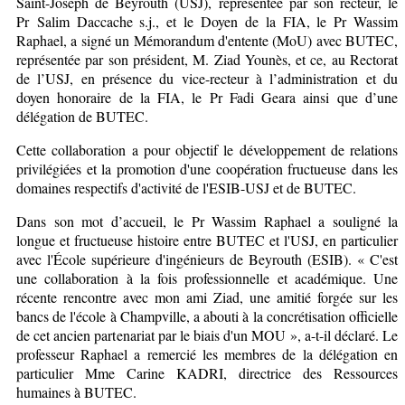
Saint-Joseph de Beyrouth (USJ), représentée par son recteur, le
Pr Salim Daccache s.j., et le Doyen de la FIA, le Pr Wassim
Raphael, a signé un Mémorandum d'entente (MoU) avec BUTEC,
représentée par son président, M. Ziad Younès, et ce, au Rectorat
de l’USJ, en présence du vice-recteur à l’administration et du
doyen honoraire de la FIA, le Pr Fadi Geara ainsi que d’une
délégation de BUTEC.
Cette collaboration a pour objectif le développement de relations
privilégiées et la promotion d'une coopération fructueuse dans les
domaines respectifs d'activité de l'ESIB-USJ et de BUTEC.
Dans son mot d’accueil, le Pr Wassim Raphael a souligné la
longue et fructueuse histoire entre BUTEC et l'USJ, en particulier
avec l'École supérieure d'ingénieurs de Beyrouth (ESIB). « C'est
une collaboration à la fois professionnelle et académique. Une
récente rencontre avec mon ami Ziad, une amitié forgée sur les
bancs de l'école à Champville, a abouti à la concrétisation officielle
de cet ancien partenariat par le biais d'un MOU », a-t-il déclaré. Le
professeur Raphael a remercié les membres de la délégation en
particulier Mme Carine KADRI, directrice des Ressources
humaines à BUTEC.