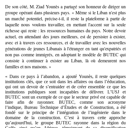
De son côté, M. Ziad Younès a partagé son honneur de diriger un
groupe opérant dans plusieurs pays. « Même si le Liban n'est plus
un marché potentiel, précise-t-il, il reste la plateforme à partir de
laquelle nous voulons travailler, en mettant l'accent sur la seule
richesse qui reste : les ressources humaines du pays. Notre devoir
actuel, en attendant des jours meilleurs, est de persister à exister,
avec et à travers ces ressources, et de travailler avec les nouvelles
générations de jeunes Libanais à l'étranger en tant qu'expatriés et
non pas comme immigrés, en adoptant le modèle de BUTEC qui
consiste à continuer à exister au Liban, là où demeurent nos
familles et nos maisons. »
«
Dans ce pays à l’abandon, a ajouté Younès, il reste quelques
institutions clés, que ce soit dans les affaires ou dans l’éducation,
qui ont un devoir de s’entraider et de créer ensemble ce que les
institutions publiques sont incapables de délivrer. L’USJ et
BUTEC sont un exemple de ce que le secteur privé est capable de
faire afin de rayonner. BUTEC, comme son acronyme
l’indique, Bureau Technique d’Études et de Construction, a été
fondé sur le principe de l’intégration de l’ingénierie dans le
domaine de la construction. C’est à travers cette approche
qu’aujourd'hui, le groupe BUTEC rayonne dans la région du
Golfe ainsi qu’en Afrique, témoignant de sa diversification