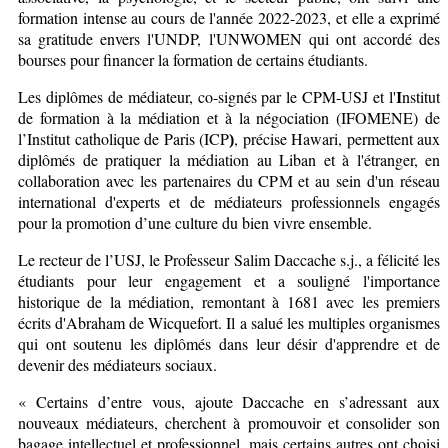
formation intense au cours de l'année 2022-2023, et elle a exprimé
sa gratitude envers l'UNDP, l'UNWOMEN qui ont accordé des
bourses pour financer la formation de certains étudiants.
Les diplômes de médiateur, co-signés par le CPM-USJ et l'
nstitut
I
de formation à la médiation et à la négociation (IFOMENE) de
l’Institut catholique de Paris (ICP
, précise Hawari, permettent aux
)
diplômés de pratiquer la médiation au Liban et à l'étranger, en
collaboration avec les partenaires du CPM et au sein d'un réseau
international d'experts et de médiateurs professionnels engagés
pour la promotion d’une culture du bien vivre ensemble.
Le recteur de l’USJ, le Professeur Salim Daccache s.j., a félicité les
étudiants pour leur engagement et a souligné l'importance
historique de la médiation, remontant à 1681 avec les premiers
écrits d'Abraham de Wicquefort. Il a salué les multiples organismes
qui ont soutenu les diplômés dans leur désir d'apprendre et de
devenir des médiateurs sociaux.
« Certains d’entre vous, ajoute Daccache en s’adressant aux
nouveaux médiateurs, cherchent à promouvoir et consolider son
bagage intellectuel et professionnel, mais certains autres ont choisi