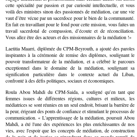
cette spécialité par passion et par curiosité intellectuelle, et vous
voilà des ministres sinon des passionnés de médiation, car une vie
vaut d’être vécue par un sacerdoce pour le bien de la communauté.
En fait en travaillant pour le fond pour cette mission, vous faites un
travail sacerdotal de compassion, d’écoute et de réconciliation.
Vous allez être des acteurs et des missionnaires de la médiation !»
Laetitia Maarri, diplômée du CPM-Beyrouth, a ajouté des paroles
inspirantes à la cérémonie de remise des diplômes, soulignant le
pouvoir transformateur de la médiation, et a célébré le parcours
exceptionnel dans le domaine de la médiation, soulignant sa
signification particulière dans le contexte actuel du Liban,
confronté à des défis politiques, sociaux et économiques.
Roula Abou Mahdi du CPM-Saida, a souligné qu’en tant que
femmes issues de différentes régions, cultures et milieux, les
médiatrices se sont réunies en un seul endroit, brisant la barrière de
la peur, érigeant des ponts de confiance et stimulant le processus de
communication. « L'apprentissage de la médiation, poursuit Abou
Mahdi, a été l'une des expériences les plus enrichissantes de nos
vies, avec l'espoir que les concepts de médiation, de construction
de la paix et de justice se répandront dans ce monde rempli de